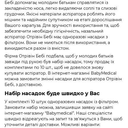
Бебі допомагає молодим батькам справлятися із
закладеністю носа, легко видаляючи соплі та слизові
грудочки. Якісні матеріали аспіратора роблять його
міцним та надійним супутником на етапі дорослішання
Вашого карапуза. Для зручності використання та, щоб
забезпечити необхідну гігієнічність, назальний
аспіратор Отрівін Бебі має одноразові насадки з
фільтром. Вони не миються після використання, а
викидаються разом із вмістом.
Фірма Отрівін Бебі подбала, щоб у молодих батьків
завжди під рукою був набір насадок, тому продає їх
комплектами по 10 шт., щоб не довелося знову
купувати аспіратор. В інтернет-магазині BabyMedical
можна замовити змінні насадки для аспіратора Отрівін
Бебі, з доставкою.
Набір насадок буде швидко у Вас
У комплекті 10 штук одноразових насадок із фільтром.
Замовити набір можна, залишивши заявку на сайті
інтернет-магазину “Babymedical”. Наші спеціалісти
швидко відреагують на запит та зв’яжуться з Вами, щоб
уточнити деталі доставки. Можливі варіанти: