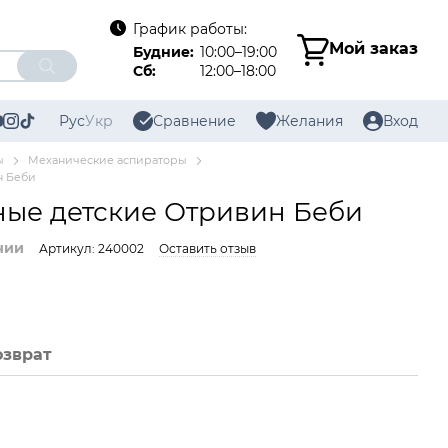
График работы:
Мой заказ
Будние:
10:00–19:00
Сб:
12:00–18:00
Рус
Укр
Сравнение
Желания
Вход
ы
Механические аспираторы
н Беби
ные детские Отривин Беби
чии
Артикул: 240002
Оставить отзыв
озврат