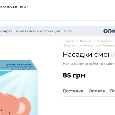
Перезвонить вам?
Возврат
Контактная информация
Блог
Главная
Каталог
Аспиратор
Насадки сменные детские Отриви
Насадки смен
Нет в наличии; Нет в нали
85 грн
Доставка
Оплата
В