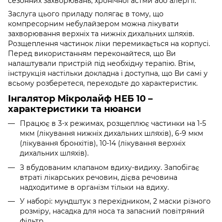
сезонних захворювань, хронічної астми або алергії.
Заслуга цього приладу полягає в тому, що
компресорним небулайзером можна лікувати
захворювання верхніх та нижніх дихальних шляхів.
Розщеплення частинок ліки перемикається на корпусі.
Перед використанням переконайтеся, що Ви
налаштували пристрій під необхідну терапію. Втім,
інструкція настільки докладна і доступна, що Ви самі у
всьому розберетеся, переходьте до характеристик.
Інгалятор Мікролайф НЕБ 10 –
характеристики та нюанси
Працює в 3-х режимах, розщеплює частинки на 1-5
мкм (лікування нижніх дихальних шляхів), 6-9 мкм
(лікування бронхітів), 10-14 (лікування верхніх
дихальних шляхів).
З вбудованим клапаном вдиху-видиху. Запобігає
втраті лікарських речовин, дієва речовина
надходитиме в організм тільки на вдиху.
У наборі: мундштук з перехідником, 2 маски різного
розміру, насадка для носа та запасний повітряний
фільтр.