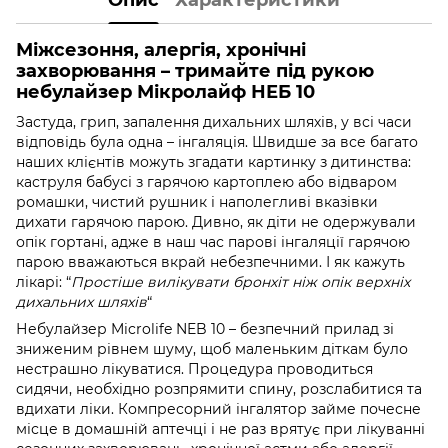
Міжсезоння, алергія, хронічні
захворювання – тримайте під рукою
небулайзер Мікролайф НЕБ 10
Застуда, грип, запалення дихальних шляхів, у всі часи
відповідь була одна – інгаляція. Швидше за все багато
наших клієнтів можуть згадати картинку з дитинства:
каструля бабусі з гарячою картоплею або відваром
ромашки, чистий рушник і наполегливі вказівки
дихати гарячою парою. Дивно, як діти не одержували
опік гортані, адже в наш час парові інгаляції гарячою
парою вважаються вкрай небезпечними. І як кажуть
лікарі: “
Простіше вилікувати бронхіт ніж опік верхніх
дихальних шляхів
“
Небулайзер Microlife NEB 10 – безпечний прилад зі
зниженим рівнем шуму, щоб маленьким діткам було
нестрашно лікуватися. Процедура проводиться
сидячи, необхідно розпрямити спину, розслабитися та
вдихати ліки. Компресорний інгалятор займе почесне
місце в домашній аптечці і не раз врятує при лікуванні