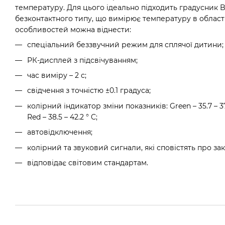
температуру. Для цього ідеально підходить градусник B
безконтактного типу, що вимірює температуру в області
особливостей можна віднести:
спеціальний беззвучний режим для сплячої дитини;
РК-дисплей з підсвічуванням;
час виміру – 2 с;
свідчення з точністю ±0.1 градуса;
колірний індикатор зміни показників: Green – 35.7 – 37.4 
Red – 38.5 – 42.2 ° C;
автовідключення;
колірний та звуковий сигнали, які сповістять про з
відповідає світовим стандартам.