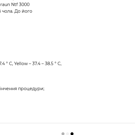
raun Ntf 3000
 чола. До його
° C, Yellow – 37.4 – 38.5 ° C,
акінчення процедури;