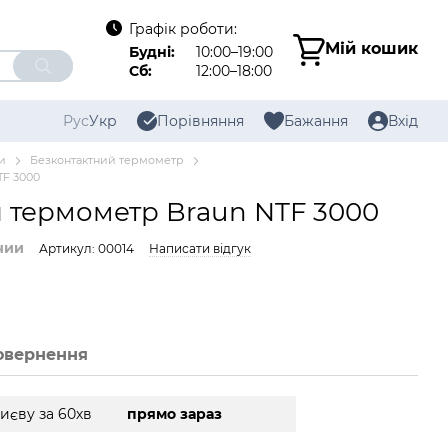
Графік роботи:
Мій кошик
Будні:
10:00–19:00
Сб:
12:00–18:00
Рус
Укр
Порівняння
Бажання
Вхід
и
Безконтактний термометр
TF 3000
 термометр Braun NTF 3000
чии
Артикул: 00014
Написати відгук
овернення
иєву за 60хв
прямо зараз