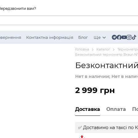
Передзвонити вам?
Повернення
Контактна інформація
Блог
Ще
Головна
Каталог
Термометр
Безконтактний термометр Braun N
Безконтактний
Нет в наличии; Нет в нали
2 999 грн
Доставка
Оплата
П
✅ Доставимо на таксі
по К