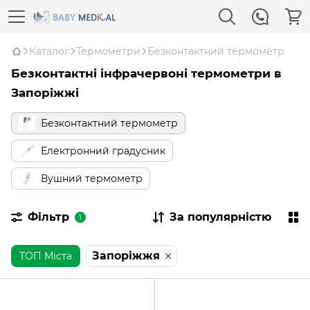
Каталог
Термометри
Безконтактний термометр
Безконтактні інфрачервоні термометри в
Запоріжжі
Безконтактний термометр
Електронний градусник
Вушний термометр
Фільтр
За популярністю
1
Запоріжжя
ТОП Міста