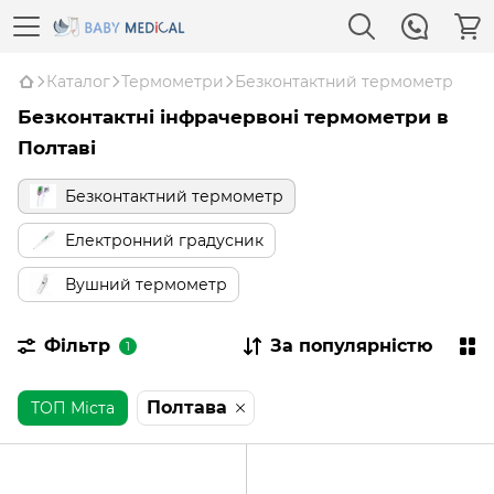
Каталог
Термометри
Безконтактний термометр
Безконтактні інфрачервоні термометри в
Полтаві
Безконтактний термометр
Електронний градусник
Вушний термометр
Фільтр
За популярністю
1
Полтава
ТОП Міста