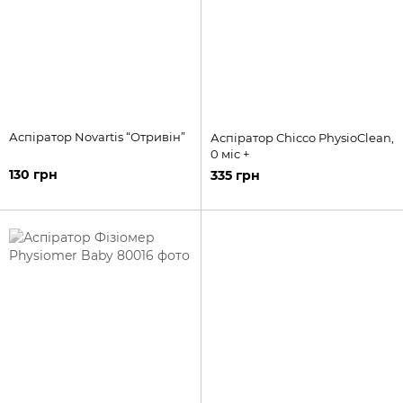
Аспіратор Novartis “Отривін”
Аспіратор Chicco PhysioClean,
0 міс +
130 грн
335 грн