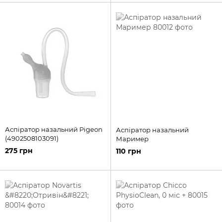
Аспіратор назальний Pigeon
Аспіратор назальний
(4902508103091)
Маример
275 грн
110 грн