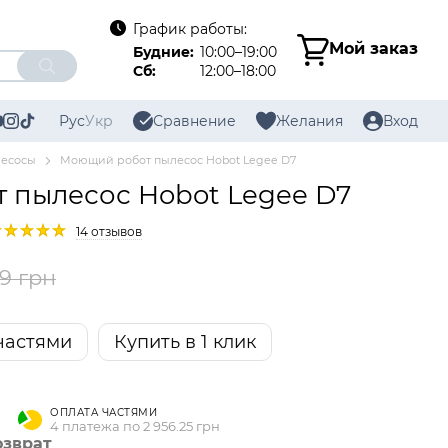
График работы:
Мой заказ
Будние:
10:00–19:00
Сб:
12:00–18:00
Рус
Укр
Сравнение
Желания
Вход
лесосы
Моющий робот пылесос Hobot Legee D7
 пылесос Hobot Legee D7
14 отзывов
9 грн
частями
Купить в 1 клик
ОПЛАТА ЧАСТЯМИ
4 платежа по 2 956.25 грн
озврат