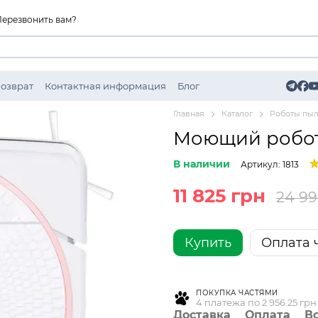
Перезвонить вам?
Возврат
Контактная информация
Блог
Главная
Каталог
Роботы пы
Моющий робот
В наличии
Артикул: 1813
11 825 грн
24 99
Купить
Оплата 
ПОКУПКА ЧАСТЯМИ
4 платежа по 2 956.25 грн
Доставка
Оплата
В