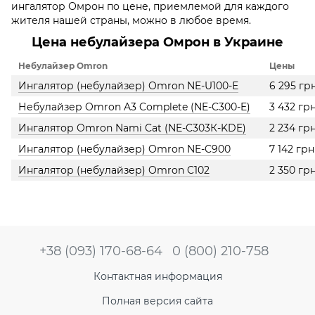
ингалятор Омрон по цене, приемлемой для каждого
жителя нашей страны, можно в любое время.
Цена небулайзера Омрон в Украине
Небулайзер Оmron
Цены
Ингалятор (небулайзер) Omron NE-U100-Е
6 295 гр
Небулайзер Omron A3 Complete (NE-C300-E)
3 432 гр
Ингалятор Omron Nami Cat (NE-C303К-KDE)
2 234 гр
Ингалятор (небулайзер) Omron NE-C900
7 142 грн
Ингалятор (небулайзер) Omron C102
2 350 гр
+38 (093) 170-68-64
0 (800) 210-758
Контактная информация
Полная версия сайта