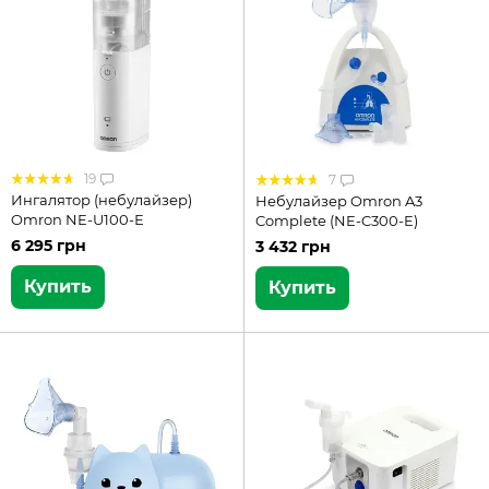
19
7
Ингалятор (небулайзер)
Небулайзер Omron A3
Omron NE-U100-Е
Complete (NE-C300-E)
6 295 грн
3 432 грн
Купить
Купить