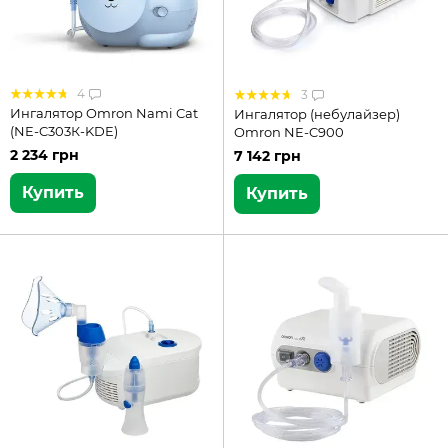
4
3
Ингалятор Omron Nami Cat
Ингалятор (небулайзер)
(NE-C303К-KDE)
Omron NE-C900
2 234 грн
7 142 грн
Купить
Купить