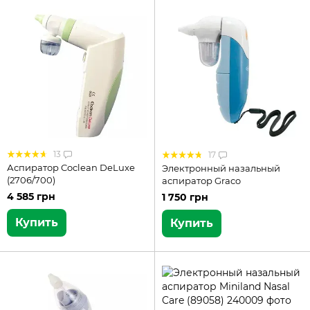
13
17
Аспиратор Coclean DeLuxe
Электронный назальный
(2706/700)
аспиратор Graco
4 585 грн
1 750 грн
Купить
Купить