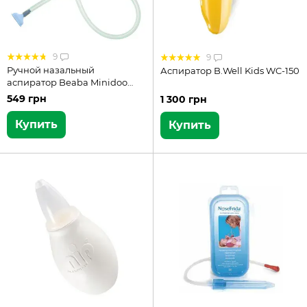
9
9
Ручной назальный
Аспиратор B.Well Kids WC-150
аспиратор Beaba Minidoo
920311
549 грн
1 300 грн
Купить
Купить