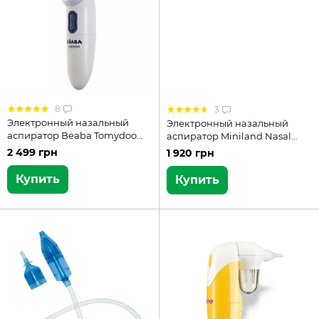
8
3
Электронный назальный
Электронный назальный
аспиратор Beaba Tomydoo
аспиратор Miniland Nasal
920312
Care (89058)
2 499 грн
1 920 грн
Купить
Купить