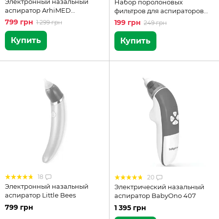
Электронный назальный
Набор поролоновых
аспиратор ArhiMED
фильтров для аспираторов
EcoBreath Basic
ArhiMED
799 грн
199 грн
1 299 грн
249 грн
Купить
Купить
18
20
Электронный назальный
Электрический назальный
аспиратор Little Bees
аспиратор BabyOno 407
799 грн
1 395 грн