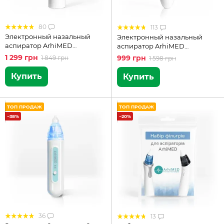
80
113
Электронный назальный
Электронный назальный
аспиратор ArhiMED
аспиратор ArhiMED
EcoBreath PRO
EcoBreath SE
1 299 грн
999 грн
1 849 грн
1 598 грн
Купить
Купить
ТОП ПРОДАЖ
ТОП ПРОДАЖ
−38%
−20%
36
13