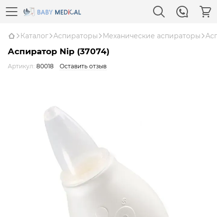
Каталог
Аспираторы
Механические аспираторы
Асп
Аспиратор Nip (37074)
Артикул:
80018
Оставить отзыв