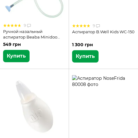
9
9
Ручной назальный
Аспиратор B.Well Kids WC-150
аспиратор Beaba Minidoo
920311
549 грн
1 300 грн
Купить
Купить