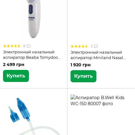
8
3
Электронный назальный
Электронный назальный
аспиратор Beaba Tomydoo
аспиратор Miniland Nasal
920312
Care (89058)
2 499 грн
1 920 грн
Купить
Купить