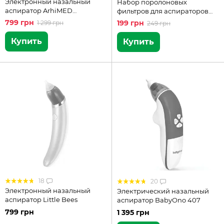
Электронный назальный
Набор поролоновых
аспиратор ArhiMED
фильтров для аспираторов
EcoBreath Basic
ArhiMED
799 грн
199 грн
1 299 грн
249 грн
Купить
Купить
18
20
Электронный назальный
Электрический назальный
аспиратор Little Bees
аспиратор BabyOno 407
799 грн
1 395 грн