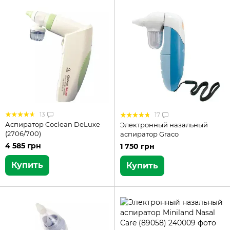
13
17
Аспиратор Coclean DeLuxe
Электронный назальный
(2706/700)
аспиратор Graco
4 585 грн
1 750 грн
Купить
Купить