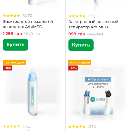
80
113
Электронный назальный
Электронный назальный
аспиратор ArhiMED
аспиратор ArhiMED
EcoBreath PRO
EcoBreath SE
1 299 грн
999 грн
1 849 грн
1 598 грн
Купить
Купить
ТОП ПРОДАЖ
ТОП ПРОДАЖ
−38%
−20%
36
13