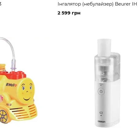
3
Інгалятор (небулайзер) Beurer IH
2 599 грн