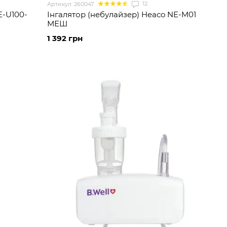
12
Артикул: 260047
E-U100-
Інгалятор (небулайзер) Heaco NE-M01
МЕШ
1 392 грн