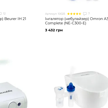
12
7
Артикул: 10025
) Beurer IH 21
Інгалятор (небулайзер) Omron A
Complete (NE-C300-E)
3 432 грн