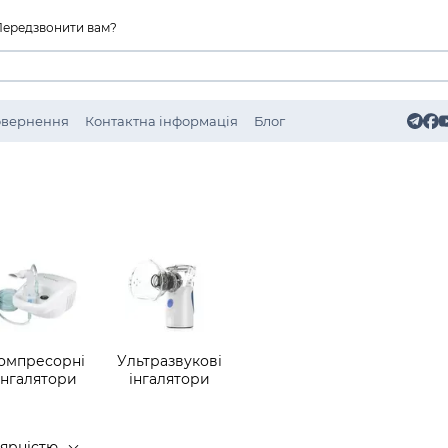
Передзвонити вам?
Повернення
Контактна інформація
Блог
омпресорні
Ультразвукові
інгалятори
інгалятори
лярністю