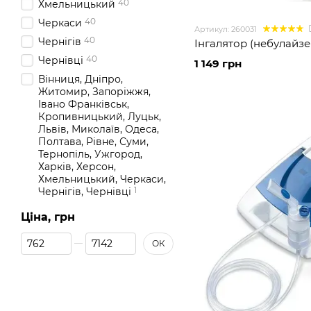
40
Хмельницький
40
Черкаси
Артикул: 260031
40
Чернігів
Інгалятор (небулайзе
40
Чернівці
1 149 грн
Вінниця, Дніпро,
Житомир, Запоріжжя,
Івано Франківськ,
Кропивницький, Луцьк,
Львів, Миколаїв, Одеса,
Полтава, Рівне, Суми,
Тернопіль, Ужгород,
Харків, Херсон,
Хмельницький, Черкаси,
1
Чернігів, Чернівці
Ціна, грн
Від Ціна, грн
До Ціна, грн
ОК