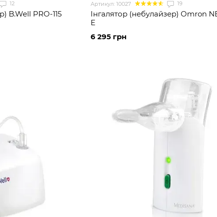
12
19
Артикул: 10027
) B.Well PRO-115
Інгалятор (небулайзер) Omron N
Е
6 295 грн