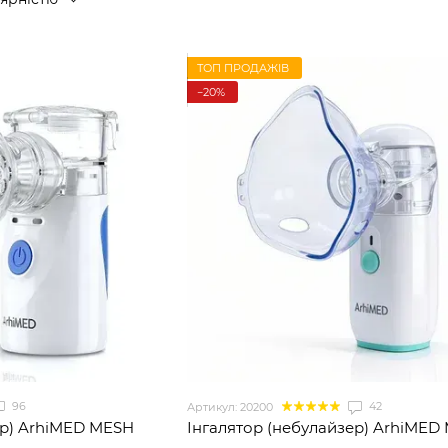
ТОП ПРОДАЖІВ
−20%
96
42
Артикул: 20200
ер) ArhiMED MESH
Інгалятор (небулайзер) ArhiMED