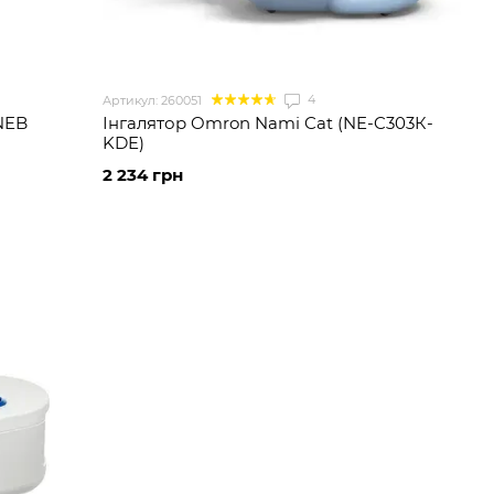
4
Артикул: 260051
 NEB
Інгалятор Omron Nami Cat (NE-C303К-
KDE)
2 234 грн