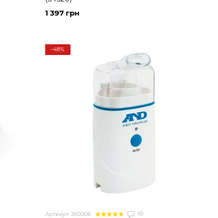
1 397 грн
−48%
10
Артикул: 260006