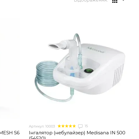
Відображення:
15
Артикул: 10003
 MESH S6
Інгалятор (небулайзер) Medisana IN 500
(54520)