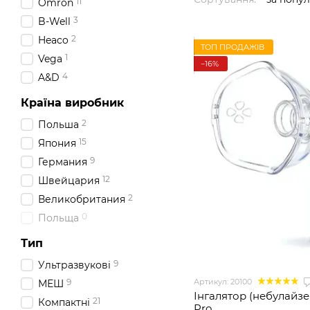
11
Omron
3
B-Well
2
Heaco
ТОП ПРОДАЖІВ
1
Vega
−16%
4
A&D
Країна виробник
2
Польша
15
Япония
9
Германия
12
Швейцария
2
Великобритания
0
Польща
Тип
9
Ультразвукові
Артикул: 20100
9
МЕШ
Інгалятор (небулайз
21
Компактні
Pro