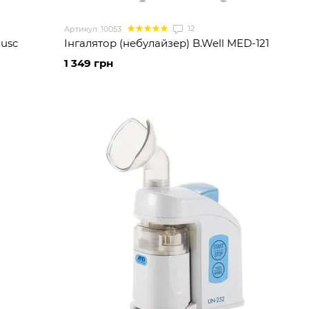
12
Артикул: 10053
 usc
Інгалятор (небулайзер) B.Well MED-121
1 349 грн