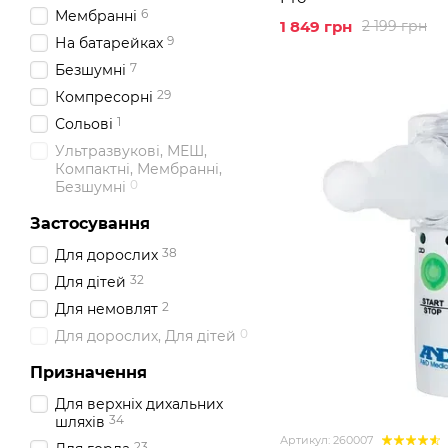
6
Мембранні
1 849 грн
2 199 грн
9
На батарейках
7
Безшумні
29
Компресорні
1
Сольові
Ультразвукові, МЕШ,
Компактні, Мембранні,
0
Безшумні
Застосування
38
Для дорослих
32
Для дітей
2
Для немовлят
0
Для дорослих, Для дітей
Призначення
Для верхніх дихальних
34
шляхів
Артикул: 260007
23