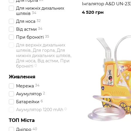
Для горла
Інгалятор A&D UN-23
Для нижніх дихальних
4 520 грн
34
шляхів
32
Для носа
34
Від астми
35
При бронхіті
Для верхніх дихальних
шляхів, Для горла, Для
нижніх дихальних шляхів,
Для носа, Від астми, При
0
бронхіті
Живлення
34
Мережа
2
Акумулятор
6
Батарейки
0
Акумулятор 1200 mAh
ТОП Міста
40
Дніпро