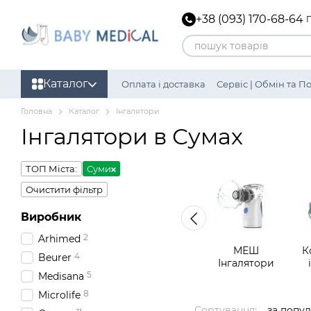
Перейти до основного контенту
+38 (093) 170-68-64
Каталог
Оплата і доставка
Сервіс | Обмін та 
Політика конфіденційності
Головна
Каталог
Інгалятори
Інгалятори в Сумах
ТОП Міста:
Суми
Очистити фільтр
Виробник
2
Arhimed
МЕШ
К
4
Beurer
Інгалятори
5
Medisana
8
Microlife
Сортування:
за попу