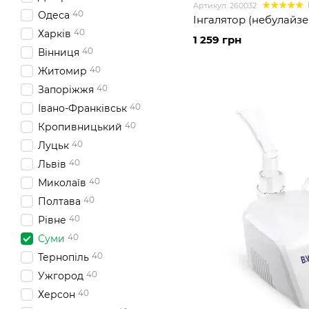
Артикул: 260032
40
Одеса
Інгалятор (небулайзер
40
Харків
1 259 грн
40
Вінниця
40
Житомир
40
Запоріжжя
40
Івано-Франківськ
40
Кропивницький
40
Луцьк
40
Львів
40
Миколаїв
40
Полтава
40
Рівне
40
Суми
40
Тернопіль
40
Ужгород
40
Херсон