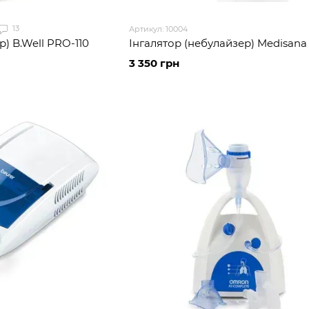
13
Артикул: 10004
р) B.Well PRO-110
Інгалятор (небулайзер) Medisana
3 350 грн