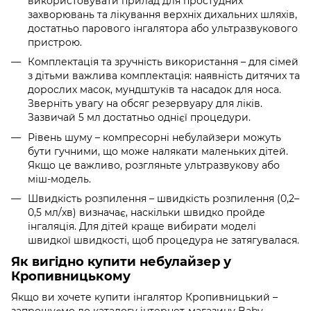
використовувати прилад для простудних
захворювань та лікування верхніх дихальних шляхів,
достатньо парового інгалятора або ультразвукового
пристрою.
Комплектація та зручність використання – для сімей
з дітьми важлива комплектація: наявність дитячих та
дорослих масок, мундштуків та насадок для носа.
Зверніть увагу на обсяг резервуару для ліків.
Зазвичай 5 мл достатньо однієї процедури.
Рівень шуму – компресорні небулайзери можуть
бути гучними, що може налякати маленьких дітей.
Якщо це важливо, розгляньте ультразвукову або
міш-модель.
Швидкість розпилення – швидкість розпилення (0,2–
0,5 мл/хв) визначає, наскільки швидко пройде
інгаляція. Для дітей краще вибирати моделі
швидкої швидкості, щоб процедура не затягувалася.
Як вигідно купити небулайзер у
Кропивницькому
Якщо ви хочете купити інгалятор Кропивницький –
запрошуємо до каталогу інтернет-магазину Baby