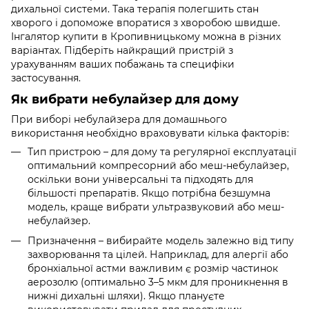
дихальної системи. Така терапія полегшить стан
хворого і допоможе впоратися з хворобою швидше.
Інгалятор купити в Кропивницькому можна в різних
варіантах. Підберіть найкращий пристрій з
урахуванням ваших побажань та специфіки
застосування.
Як вибрати небулайзер для дому
При виборі небулайзера для домашнього
використання необхідно враховувати кілька факторів:
Тип пристрою – для дому та регулярної експлуатації
оптимальний компресорний або меш-небулайзер,
оскільки вони універсальні та підходять для
більшості препаратів. Якщо потрібна безшумна
модель, краще вибрати ультразвуковий або меш-
небулайзер.
Призначення – вибирайте модель залежно від типу
захворювання та цілей. Наприклад, для алергії або
бронхіальної астми важливим є розмір частинок
аерозолю (оптимально 3–5 мкм для проникнення в
нижні дихальні шляхи). Якщо плануєте