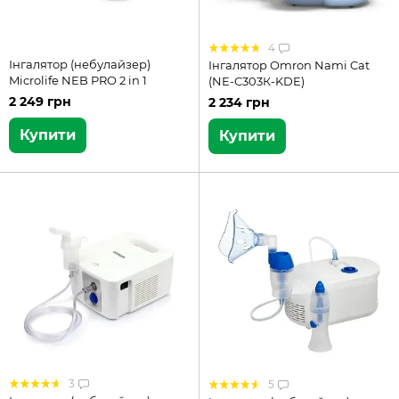
4
Інгалятор (небулайзер)
Інгалятор Omron Nami Cat
Microlife NEB PRO 2 in 1
(NE-C303К-KDE)
2 249 грн
2 234 грн
Купити
Купити
3
5