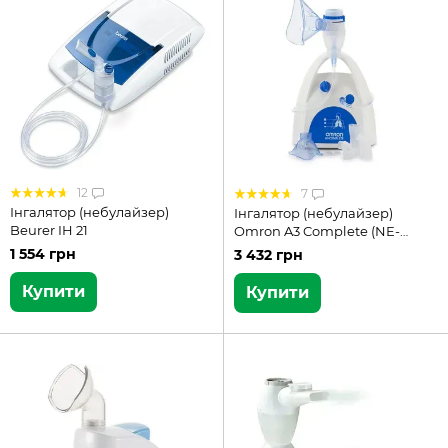
12
7
Інгалятор (небулайзер)
Інгалятор (небулайзер)
Beurer IH 21
Omron A3 Complete (NE-
C300-E)
1 554 грн
3 432 грн
Купити
Купити