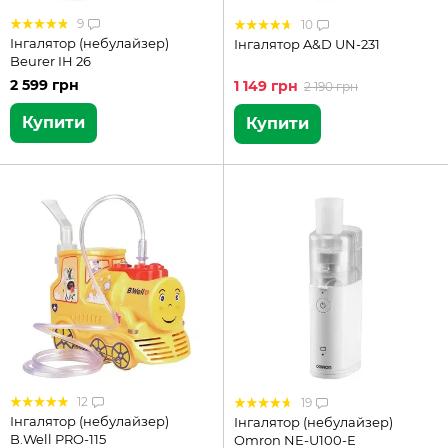
9
10
Інгалятор (небулайзер)
Інгалятор A&D UN-231
Beurer IH 26
2 599 грн
1 149 грн
2 190 грн
Купити
Купити
12
19
Інгалятор (небулайзер)
Інгалятор (небулайзер)
B.Well PRO-115
Omron NE-U100-Е