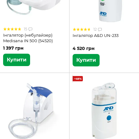
15
12
Інгалятор (небулайзер)
Інгалятор A&D UN-233
Medisana IN 500 (54520)
1 397 грн
4 520 грн
Купити
Купити
−48%