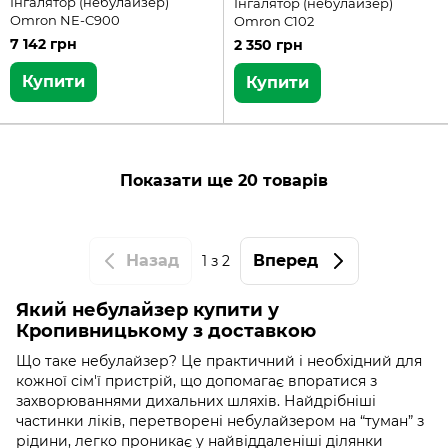
Інгалятор (небулайзер)
Інгалятор (небулайзер)
Omron NE-C900
Omron C102
7 142 грн
2 350 грн
Купити
Купити
Показати ще 20 товарів
Назад
Вперед
1
з 2
Який небулайзер купити у
Кропивницькому з доставкою
Що таке небулайзер? Це практичний і необхідний для
кожної сім'ї пристрій, що допомагає впоратися з
захворюваннями дихальних шляхів. Найдрібніші
частинки ліків, перетворені небулайзером на “туман” з
рідини, легко проникає у найвіддаленіші ділянки