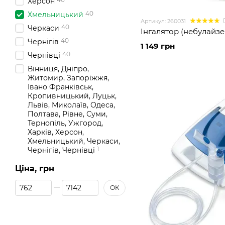
Херсон
40
Хмельницький
Артикул: 260031
40
Черкаси
Інгалятор (небулайзе
40
Чернігів
1 149 грн
40
Чернівці
Вінниця, Дніпро,
Житомир, Запоріжжя,
Івано Франківськ,
Кропивницький, Луцьк,
Львів, Миколаїв, Одеса,
Полтава, Рівне, Суми,
Тернопіль, Ужгород,
Харків, Херсон,
Хмельницький, Черкаси,
1
Чернігів, Чернівці
Ціна, грн
Від Ціна, грн
До Ціна, грн
ОК