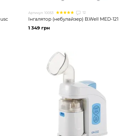
12
Артикул: 10053
 usc
Інгалятор (небулайзер) B.Well MED-121
1 349 грн