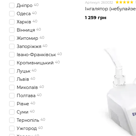
Артикул: 260032
40
Дніпро
Інгалятор (небулайзер
40
Одеса
1 259 грн
40
Харків
40
Вінниця
40
Житомир
40
Запоріжжя
40
Івано-Франківськ
40
Кропивницький
40
Луцьк
40
Львів
40
Миколаїв
40
Полтава
40
Рівне
40
Суми
40
Тернопіль
40
Ужгород
40