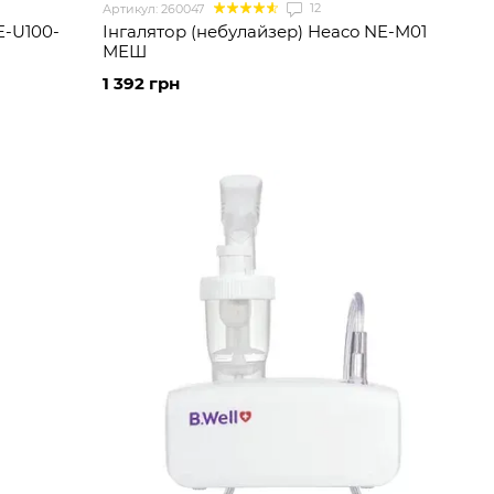
12
Артикул: 260047
E-U100-
Інгалятор (небулайзер) Heaco NE-M01
МЕШ
1 392 грн