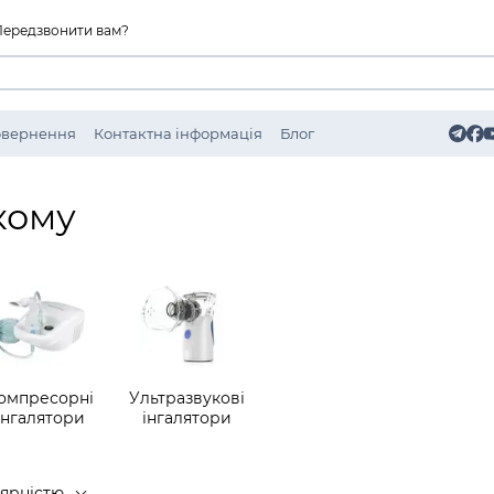
Передзвонити вам?
Повернення
Контактна інформація
Блог
кому
омпресорні
Ультразвукові
інгалятори
інгалятори
лярністю