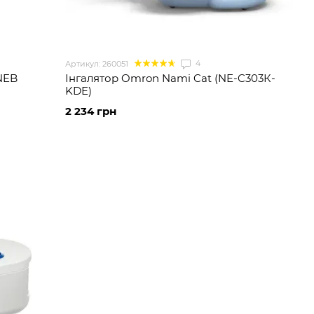
4
Артикул: 260051
 NEB
Інгалятор Omron Nami Cat (NE-C303К-
KDE)
2 234 грн