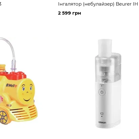
3
Інгалятор (небулайзер) Beurer IH
2 599 грн