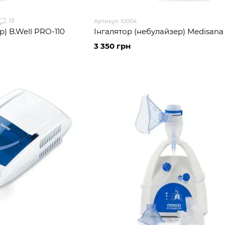
13
Артикул: 10004
р) B.Well PRO-110
Інгалятор (небулайзер) Medisana
3 350 грн