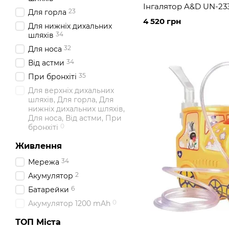
Інгалятор A&D UN-23
23
Для горла
4 520 грн
Для нижніх дихальних
34
шляхів
32
Для носа
34
Від астми
35
При бронхіті
Для верхніх дихальних
шляхів, Для горла, Для
нижніх дихальних шляхів,
Для носа, Від астми, При
0
бронхіті
Живлення
34
Мережа
2
Акумулятор
6
Батарейки
0
Акумулятор 1200 mAh
ТОП Міста