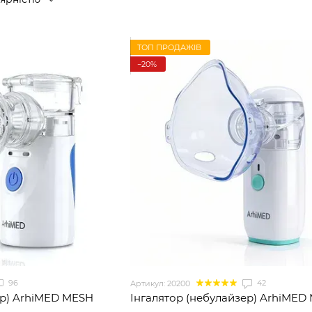
ТОП ПРОДАЖІВ
−20%
96
42
Артикул: 20200
ер) ArhiMED MESH
Інгалятор (небулайзер) ArhiMED