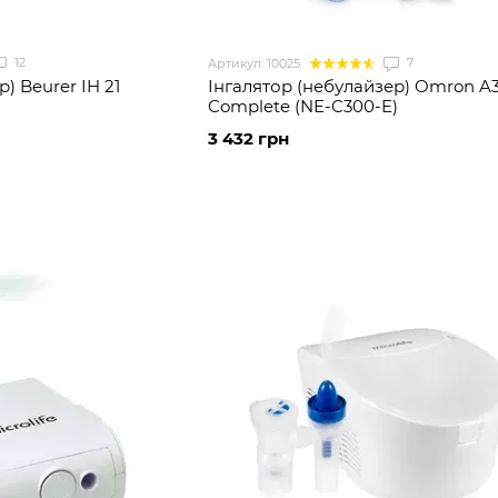
12
7
Артикул: 10025
) Beurer IH 21
Інгалятор (небулайзер) Omron A
Complete (NE-C300-E)
3 432 грн