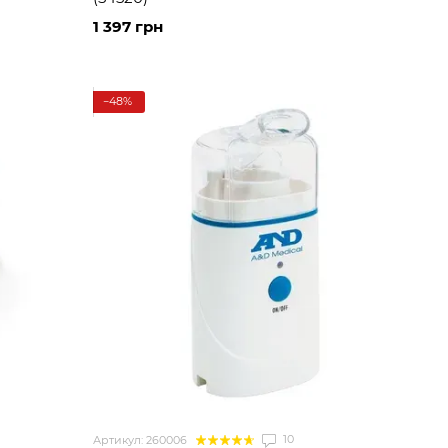
1 397 грн
−48%
10
Артикул: 260006