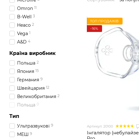
Microlife
11
Omron
3
B-Well
ТОП ПРОДАЖІВ
2
Heaco
−16%
1
Vega
4
A&D
Країна виробник
2
Польша
15
Япония
9
Германия
12
Швейцария
2
Великобритания
0
Польща
Тип
9
Ультразвукові
Артикул: 20100
Інгалятор (небулайз
9
МЕШ
Pro