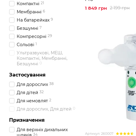
21
Компактні
1 849 грн
2 199 грн
6
Мембранні
9
На батарейках
7
Безшумні
29
Компресорні
1
Сольові
Ультразвукові, МЕШ,
Компактні, Мембранні,
0
Безшумні
Застосування
38
Для дорослих
32
Для дітей
2
Для немовлят
0
Для дорослих, Для дітей
Призначення
Для верхніх дихальних
Артикул: 260007
34
шляхів