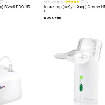
12
19
Артикул: 10027
) B.Well PRO-115
Інгалятор (небулайзер) Omron N
Е
6 295 грн