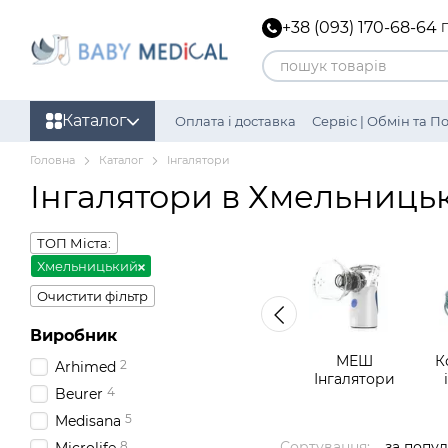
Перейти до основного контенту
+38 (093) 170-68-64
Каталог
Оплата і доставка
Сервіс | Обмін та 
Політика конфіденційності
Головна
Каталог
Інгалятори
Інгалятори в Хмельниць
ТОП Міста:
Хмельницький
Очистити фільтр
Виробник
МЕШ
К
2
Arhimed
Інгалятори
4
Beurer
5
Medisana
8
Сортування:
за попу