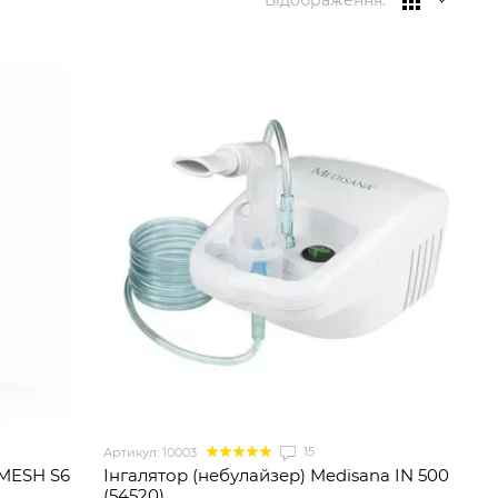
Відображення:
15
Артикул: 10003
 MESH S6
Інгалятор (небулайзер) Medisana IN 500
(54520)