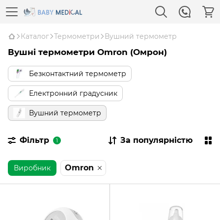
Каталог
Термометри
Вушний термометр
Вушні термометри Omron (Омрон)
Безконтактний термометр
Електронний градусник
Вушний термометр
Фільтр
За популярністю
1
Omron
Виробник