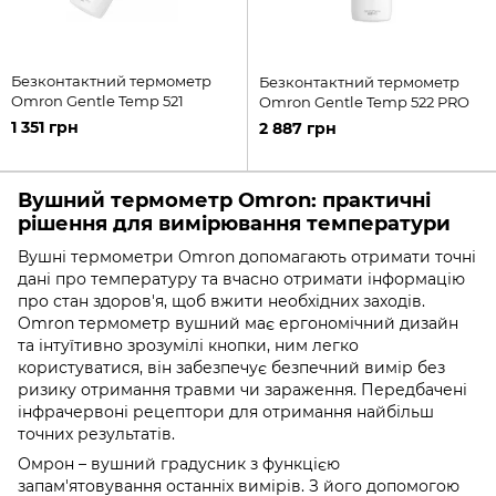
Безконтактний термометр
Безконтактний термометр
Omron Gentle Temp 521
Omron Gentle Temp 522 PRO
1 351 грн
2 887 грн
Вушний термометр Omron: практичні
рішення для вимірювання температури
Вушні термометри Omron допомагають отримати точні
дані про температуру та вчасно отримати інформацію
про стан здоров'я, щоб вжити необхідних заходів.
Omron термометр вушний має ергономічний дизайн
та інтуїтивно зрозумілі кнопки, ним легко
користуватися, він забезпечує безпечний вимір без
ризику отримання травми чи зараження. Передбачені
інфрачервоні рецептори для отримання найбільш
точних результатів.
Омрон – вушний градусник з функцією
запам'ятовування останніх вимірів. З його допомогою