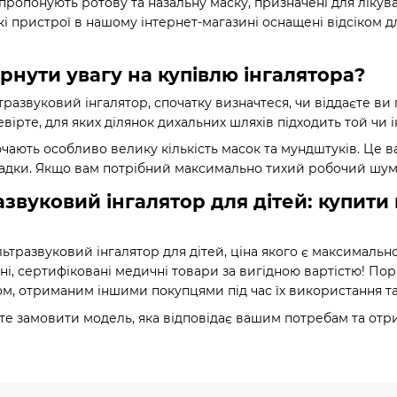
пропонують ротову та назальну маску, призначені для лікува
і пристрої в нашому інтернет-магазині оснащені відсіком дл
ернути увагу на купівлю інгалятора?
тразвуковий інгалятор, спочатку визначтеся, чи віддаєте ви 
вірте, для яких ділянок дихальних шляхів підходить той чи 
ають особливо велику кількість масок та мундштуків. Це ва
асадки. Якщо вам потрібний максимально тихий робочий шум,
азвуковий інгалятор для дітей: купити 
льтразвуковий інгалятор для дітей, ціна якого є максимально
і, сертифіковані медичні товари за вигідною вартістю! Порів
м, отриманим іншими покупцями під час їх використання та 
е замовити модель, яка відповідає вашим потребам та отри