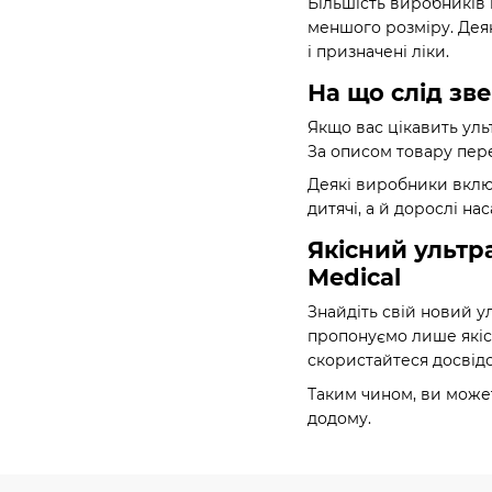
Більшість виробників 
меншого розміру. Деяк
і призначені ліки.
На що слід зв
Якщо вас цікавить уль
За описом товару пере
Деякі виробники включ
дитячі, а й дорослі н
Якісний ультр
Medical
Знайдіть свій новий у
пропонуємо лише якісн
скористайтеся досвідо
Таким чином, ви может
додому.