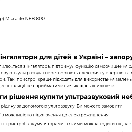
) Microlife NEB 800
інгалятори для дітей в Україні – запо
пилюється з інгалятора, підтримує функцію самоочищення сл
овують ультразвук і перетворюють електричну енергію на мех
и. Такі пристрої краще підходять для використання малень
ес інгаляції не сприйматиметься як щось хвилююче.
ги рішення купити ультразвуковий не
 рідину за допомогою ультразвуку. Ви можете замовити:
ї з можливістю підключення до електроживлення;
ні пристрої з акумуляторами, з якими можна ходити під час