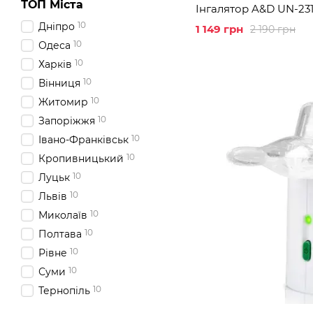
ТОП Міста
Інгалятор A&D UN-23
10
Дніпро
1 149 грн
2 190 грн
10
Одеса
10
Харків
10
Вінниця
10
Житомир
10
Запоріжжя
10
Івано-Франківськ
10
Кропивницький
10
Луцьк
10
Львів
10
Миколаїв
10
Полтава
10
Рівне
10
Суми
10
Тернопіль
10
Ужгород