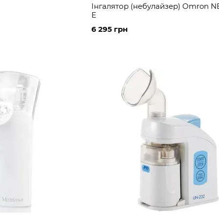
1
Інгалятор (небулайзер) Omron N
Е
6 295 грн