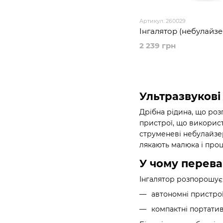
Артикул: 260029
Інгалятор (небулайзер
2 239 грн
Ультразвукові 
Дрібна рідина, що роз
пристрої, що використ
струменеві небулайзер
лякають малюка і проц
У чому перева
Інгалятор розпорошує
автономні пристро
компактні портатив