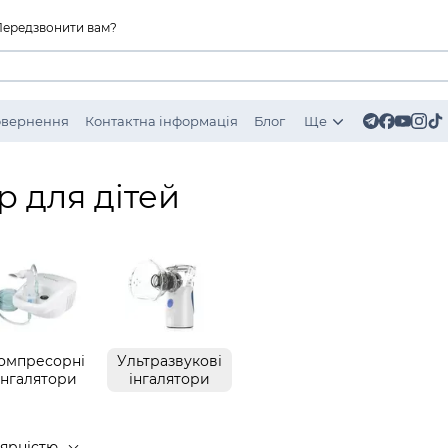
Передзвонити вам?
Повернення
Контактна інформація
Блог
Ще
р для дітей
омпресорні
Ультразвукові
інгалятори
інгалятори
лярністю