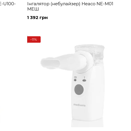
E-U100-
Інгалятор (небулайзер) Heaco NE-M01
МЕШ
1 392 грн
−11%