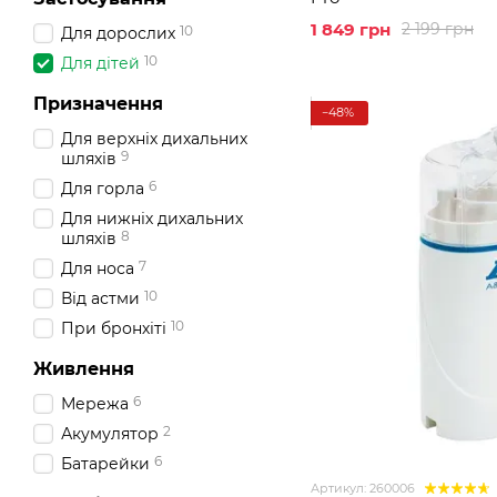
1 849 грн
2 199 грн
10
Для дорослих
10
Для дітей
Призначення
−48%
Для верхніх дихальних
9
шляхів
6
Для горла
Для нижніх дихальних
8
шляхів
7
Для носа
10
Від астми
10
При бронхіті
Живлення
6
Мережа
2
Акумулятор
6
Батарейки
Артикул: 260006