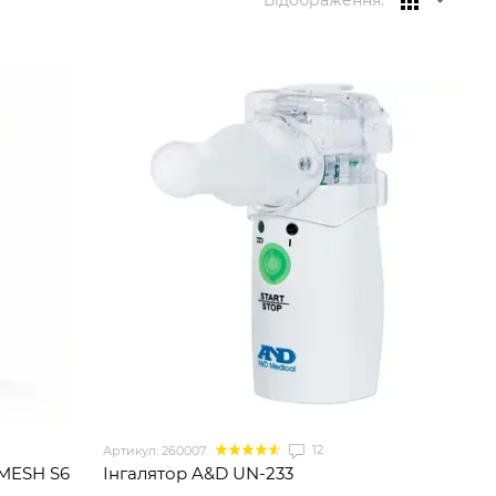
Відображення:
12
Артикул: 260007
 MESH S6
Інгалятор A&D UN-233