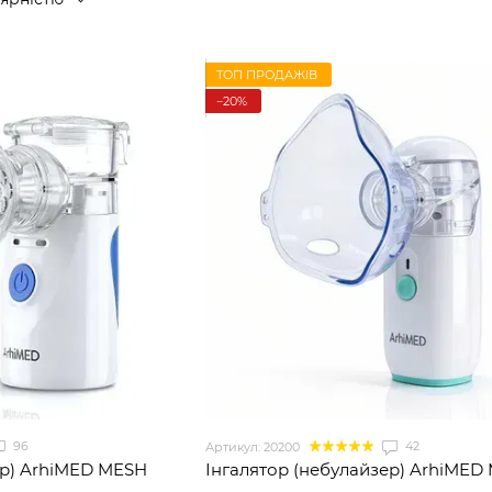
ТОП ПРОДАЖІВ
−20%
96
42
Артикул: 20200
ер) ArhiMED MESH
Інгалятор (небулайзер) ArhiMED