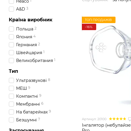
1
Heaco
3
A&D
Країна виробник
ТОП ПРОДАЖІВ
−16%
2
Польша
4
Япония
2
Германия
1
Швейцария
1
Великобритания
Тип
8
Ультразвукові
9
МЕШ
9
Компактні
6
Мембранні
9
На батарейках
Артикул: 20100
7
Безшумні
Інгалятор (небулайз
Pro
Застосування