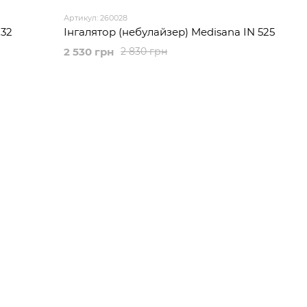
Артикул: 260028
232
Інгалятор (небулайзер) Medisana IN 525
2 530 грн
2 830 грн