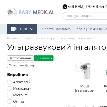
Перейти до основного контенту
+38 (093) 170-68-64
Каталог
Оплата і доставка
Сервіс | Обмін та 
Головна
Каталог
Інгалятори
Ультразвукові інгалятори
Ультразвуковий інгалято
Застосування:
Для дітей
Очистити фільтр
Виробник
2
Arhimed
МЕШ
К
2
Medisana
Інгалятори
1
Microlife
1
Omron
Сортування:
за попу