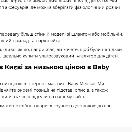
ння верхніх та нижніх дихальних шляхів, дитячі маски
я аксесуарів, де можна зберігати фізіологічний розчин
перевагу більш стійкій моделі зі шлангом або мобільній.
інший прилад та порівняйте.
жливо, якщо, наприклад, ви хочете, щоб були не тільки
 ідеально купити ультразвуковий інгалятор для дітей.
в Києві за низькою ціною в Baby
 вигідною в інтернет-магазині Baby Medical. Ми
няйте окремі позиції на підставі описів, а також
вивчіть чесні відгуки на нашому сайті.
мати потрібні товари зі зручною доставкою до вас