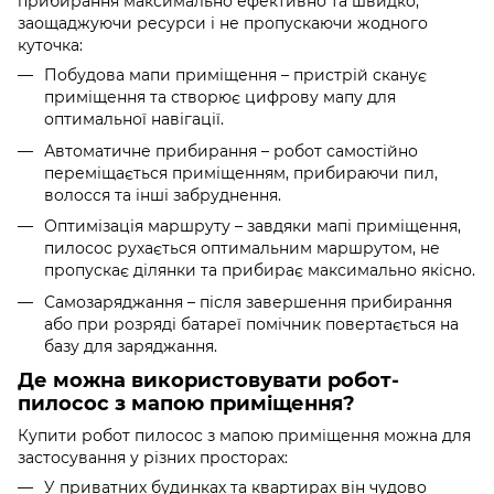
прибирання максимально ефективно та швидко,
заощаджуючи ресурси і не пропускаючи жодного
куточка:
Побудова мапи приміщення – пристрій сканує
приміщення та створює цифрову мапу для
оптимальної навігації.
Автоматичне прибирання – робот самостійно
переміщається приміщенням, прибираючи пил,
волосся та інші забруднення.
Оптимізація маршруту – завдяки мапі приміщення,
пилосос рухається оптимальним маршрутом, не
пропускає ділянки та прибирає максимально якісно.
Самозаряджання – після завершення прибирання
або при розряді батареї помічник повертається на
базу для заряджання.
Де можна використовувати робот-
пилосос з мапою приміщення?
Купити робот пилосос з мапою приміщення можна для
застосування у різних просторах:
У приватних будинках та квартирах він чудово