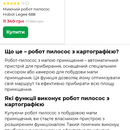
9
Миючий робот пилосос
Hobot Legee 688
11 340 грн
17 960 грн
Купити
Що це – робот пилосос з картографією?
Робот-пилосос з мапою приміщення – автоматичний
пристрій для прибирання, оснащений спеціальним
сенсором або камерою для побудови мапи
приміщення. Ця функція дозволяє йому оптимізувати
свій маршрут та ефективно прибирати всю площу
приміщення.
Які функції виконує робот пилосос з
картографією
Купуючи робот пилосос з побудовою мапи
приміщення, ви стаєте власником пристрою з
розширеним функціоналом. Такий помічник виконує