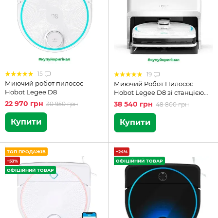
15
19
Миючий робот пилосос
Миючий Робот Пилосос
Hobot Legee D8
Hobot Legee D8 зі станцією
LuLu
22 970 грн
38 540 грн
30 950 грн
48 800 грн
Купити
Купити
ТОП ПРОДАЖІВ
−24%
−53%
ОФІЦІЙНИЙ ТОВАР
ОФІЦІЙНИЙ ТОВАР