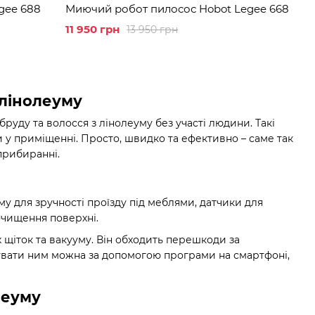
gee 688
Миючий робот пилосос Hobot Legee 668
11 950 грн
13 950 грн
 лінолеуму
уду та волосся з лінолеуму без участі людини. Такі
 у приміщенні. Просто, швидко та ефективно – саме так
прибиранні.
 для зручності проїзду під меблями, датчики для
очищення поверхні.
х щіток та вакууму. Він обходить перешкоди за
увати ним можна за допомогою програми на смартфоні,
леуму