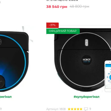
н
38 540 грн
48 800 грн
−37%
ОФІЦІЙНИЙ ТОВАР
9
9
Артикул: 1808