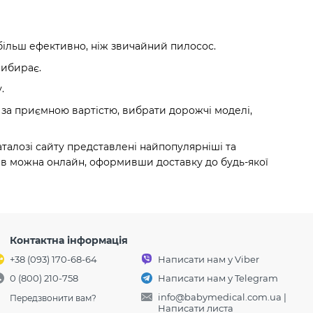
 більш ефективно, ніж звичайний пилосос.
рибирає.
.
 за приємною вартістю, вибрати дорожчі моделі,
аталозі сайту представлені найпопулярніші та
ів можна онлайн, оформивши доставку до будь-якої
Контактна інформація
+38 (093) 170-68-64
Написати нам у Viber
0 (800) 210-758
Написати нам у Telegram
info@babymedical.com.ua
|
Передзвонити вам?
Написати листа