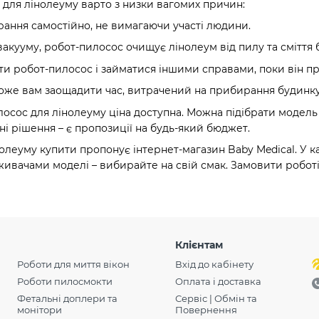
для лінолеуму варто з низки вагомих причин:
ання самостійно, не вимагаючи участі людини.
вакууму, робот-пилосос очищує лінолеум від пилу та сміття
ти робот-пилосос і займатися іншими справами, поки він п
же вам заощадити час, витрачений на прибирання будинку
лосос для лінолеуму ціна доступна. Можна підібрати модель
ні рішення – є пропозиції на будь-який бюджет.
олеуму купити пропонує інтернет-магазин Baby Medical. У к
живачами моделі – вибирайте на свій смак. Замовити робот
Клієнтам
Роботи для миття вікон
Вхід до кабінету
Роботи пилосмокти
Оплата і доставка
Фетальні доплери та
Сервіс | Обмін та
монітори
Повернення