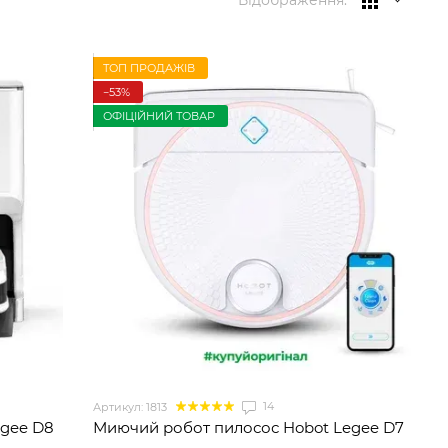
Відображення:
ТОП ПРОДАЖІВ
−53%
ОФІЦІЙНИЙ ТОВАР
14
Артикул: 1813
gee D8
Миючий робот пилосос Hobot Legee D7