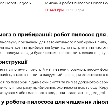
с Hobot Legee 7
Миючий робот пилосос Hobot Le
11 340 грн
17 960 грн
ога в прибиранні: робот пилосос для
інолеуму призначені для автоматичного прибирання пилу, бр
для полегшення прибирання будинку та підтримання чистоти
 лінолеум завжди буде чистим і не створить складнощів у 
онструкції
ня лінолеуму пристрій має невеликі розміри, плоску форму
 падінь, а також щітки та вакуумний насос для ефективного 
ся по поверхні, піднімаючи сміття та пил за допомогою свої
 виконує програму прибирання, охоплюючи всю площу. Кер
керування або голосового введення – залежить від моделі.
є у робота-пилососа для чищення ліно