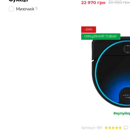
22 970 грн
30 950 гр
5
Миючий
−24%
ОФІЦІЙНИЙ ТОВАР
Артикул: 1811