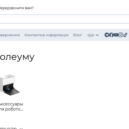
Передзвонити вам?
Повернення
Контактна інформація
Блог
Ще
нолеуму
Аксессуары
ля роботов-
пылесосов
Hobot
лярністю