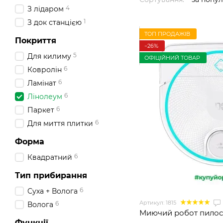
4
З лідаром
1
З док станцією
ТОП ПРОДАЖІВ
Покриття
−26%
5
Для килиму
ОФІЦІЙНИЙ ТОВАР
6
Ковролін
6
Ламінат
6
Лінолеум
6
Паркет
6
Для миття плитки
Форма
6
Квадратний
Тип прибирання
6
Суха + Волога
Артикул: 1815
6
Волога
Миючий робот пилос
Функції