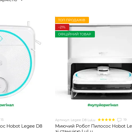
ТОП ПРОДАЖІВ
−21%
ОФІЦІЙНИЙ ТОВАР
15
19
Артикул: Legee D8 LuLu
ос Hobot Legee D8
Миючий Робот Пилосос Hobot Le
зі станцією LuLu