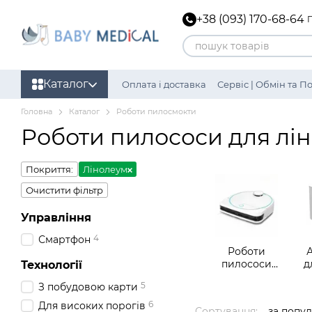
Перейти до основного контенту
+38 (093) 170-68-64
Каталог
Оплата і доставка
Сервіс | Обмін та 
Головна
Каталог
Роботи пилосмокти
Роботи пилососи для лі
Покриття:
Лінолеум
Очистити фільтр
Управління
4
Смартфон
Роботи
пилососи
д
Технології
Hobot
5
З побудовою карти
6
Для високих порогів
Сортування:
за попу