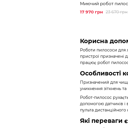
Миючий робот пилосо
17 970 грн
23 670 грн
Корисна допом
Роботи пилососи для л
пристрої призначені 
працює робот пилосос,
Особливості к
Призначений для чищен
уникнення зіткнень та
Робот-пилосос рухаєть
допомогою датчиків і
пульта дистанційного 
Які переваги 