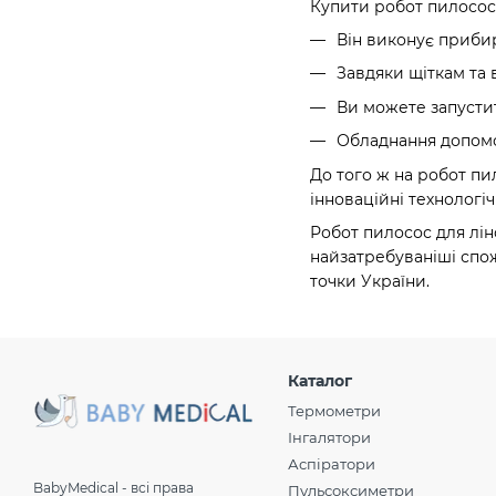
Купити робот пилосос 
Він виконує прибир
Завдяки щіткам та 
Ви можете запусти
Обладнання допомо
До того ж на робот пи
інноваційні технологіч
Робот пилосос для лін
найзатребуваніші спо
точки України.
Каталог
Термометри
Інгалятори
Аспіратори
BabyMedical - всі права
Пульсоксиметри