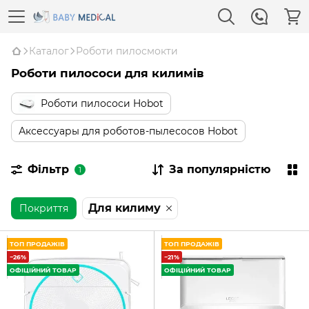
Каталог
Роботи пилосмокти
Роботи пилососи для килимів
Роботи пилососи Hobot
Аксессуары для роботов-пылесосов Hobot
Фільтр
За популярністю
1
Для килиму
Покриття
ТОП ПРОДАЖІВ
ТОП ПРОДАЖІВ
−26%
−21%
ОФІЦІЙНИЙ ТОВАР
ОФІЦІЙНИЙ ТОВАР