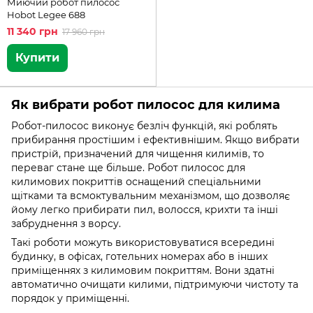
Миючий робот пилосос
Hobot Legee 688
11 340 грн
17 960 грн
Купити
Як вибрати робот пилосос для килима
Робот-пилосос виконує безліч функцій, які роблять
прибирання простішим і ефективнішим. Якщо вибрати
пристрій, призначений для чищення килимів, то
переваг стане ще більше. Робот пилосос для
килимових покриттів оснащений спеціальними
щітками та всмоктувальним механізмом, що дозволяє
йому легко прибирати пил, волосся, крихти та інші
забруднення з ворсу.
Такі роботи можуть використовуватися всередині
будинку, в офісах, готельних номерах або в інших
приміщеннях з килимовим покриттям. Вони здатні
автоматично очищати килими, підтримуючи чистоту та
порядок у приміщенні.