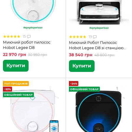
15
19
Миючий робот пилосос
Миючий Робот Пилосос
Hobot Legee D8
Hobot Legee D8 зі станцією
LuLu
22 970 грн
38 540 грн
30 950 грн
48 800 грн
Купити
Купити
ТОП ПРОДАЖІВ
−24%
−53%
ОФІЦІЙНИЙ ТОВАР
ОФІЦІЙНИЙ ТОВАР