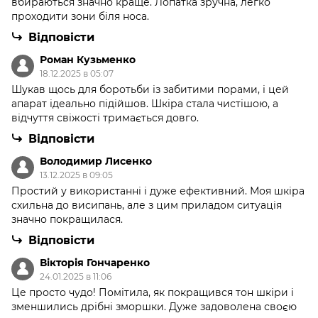
вбираються значно краще. Лопатка зручна, легко
проходити зони біля носа.
Відповісти
Роман Кузьменко
18.12.2025 в 05:07
Шукав щось для боротьби із забитими порами, і цей
апарат ідеально підійшов. Шкіра стала чистішою, а
відчуття свіжості тримається довго.
Відповісти
Володимир Лисенко
13.12.2025 в 09:05
Простий у використанні і дуже ефективний. Моя шкіра
схильна до висипань, але з цим приладом ситуація
значно покращилася.
Відповісти
Вікторія Гончаренко
24.01.2025 в 11:06
Це просто чудо! Помітила, як покращився тон шкіри і
зменшились дрібні зморшки. Дуже задоволена своєю