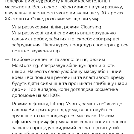
телефон виконує роботу кількох косметологів і
масажистів. Весь секрет ефективності в ультразвуку,
лікувальні властивості якого визнали ще у 30-х роках
ХХ століття. Отже, розглянемо, що він уміє:
Ультразвуковий пілінг, режим Cleansing.
Ультразвукові хвилі сприяють виштовхуванню
сальних пробок, забитих пір, скребок збирає всі
забруднення. Після курсу процедур спостерігається
помітне звуження пір.
Глибоке живлення та зволоження, режим
Moisturizing. Ультразвук збільшує проникність
шкіри. Нанесіть свою улюблену маску або нічний
крем і всі поживні речовини та властивості крему
будуть діяти сильніше та проникати глибше у шари
дерми. Той випадок, коли доглядова косметика
допоможе на всі 100%.
Режим ліфтингу, Lifting. Уявіть, замість поїздки до
салону Ви приходите додому, влаштовуйтесь
зручніше та насолоджуєтеся масажем. Режим
ліфтингу сприяє формуванню колагенових волокон,
за кілька процедур видимий ефект: підтягнутий
овал обличчя, розгладжування мімічних зморшків.