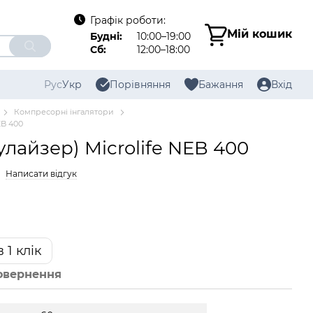
Графік роботи:
Мій кошик
Будні:
10:00–19:00
Сб:
12:00–18:00
Рус
Укр
Порівняння
Бажання
Вхід
Компресорні інгалятори
EB 400
улайзер) Microlife NEB 400
Написати відгук
 1 клік
овернення