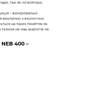
ади, такі як інгалятори,
укція – вимірювальні
я виключно з екологічно
ється на таких поняттях як
ня техніка не має аналогів на
 NEB 400 –