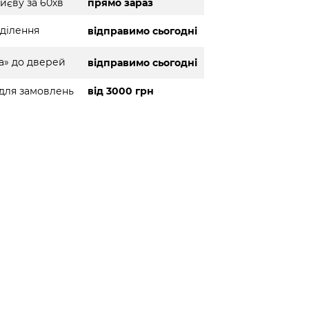
иєву за 60хв
прямо зараз
ділення
відправимо сьогодні
а» до дверей
відправимо сьогодні
для замовлень
від 3000 грн