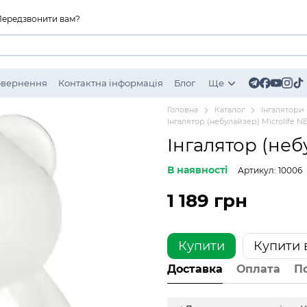
Передзвонити вам?
Повернення
Контактна інформація
Блог
Ще
Головна
Каталог
Інгалятори
Інгалятор (небулайзер) Microlife N
Інгалятор (неб
В наявності
Артикул: 10006
1 189 грн
Купити
Купити в
Доставка
Оплата
П