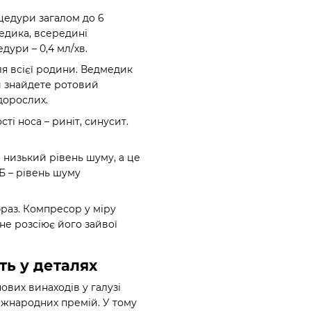
едури загалом до 6
едика, всередині
дури – 0,4 мл/хв.
я всієї родини. Ведмедик
Ви знайдете ротовий
дорослих.
і носа – риніт, синусит.
е низький рівень шуму, а це
Б – рівень шуму
раз. Компресор у міру
не розсіює його зайвої
ть у деталях
нових винаходів у галузі
іжнародних премій. У тому