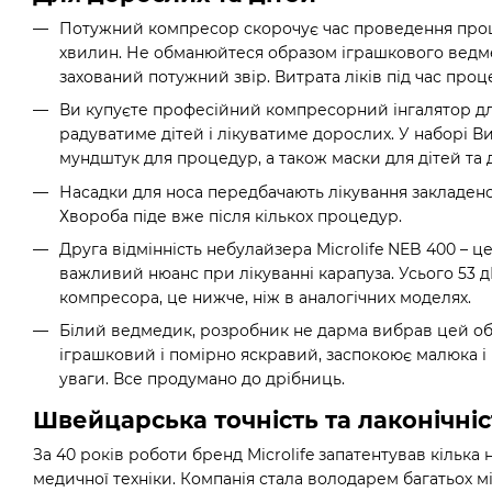
Потужний компресор скорочує час проведення проц
хвилин. Не обманюйтеся образом іграшкового ведм
захований потужний звір. Витрата ліків під час проце
Ви купуєте професійний компресорний інгалятор дл
радуватиме дітей і лікуватиме дорослих. У наборі 
мундштук для процедур, а також маски для дітей та 
Насадки для носа передбачають лікування закладеност
Хвороба піде вже після кількох процедур.
Друга відмінність небулайзера Microlife NEB 400 – ц
важливий нюанс при лікуванні карапуза. Усього 53 д
компресора, це нижче, ніж в аналогічних моделях.
Білий ведмедик, розробник не дарма вибрав цей об
іграшковий і помірно яскравий, заспокоює малюка і 
уваги. Все продумано до дрібниць.
Швейцарська точність та лаконічніс
За 40 років роботи бренд Microlife запатентував кілька 
медичної техніки. Компанія стала володарем багатьох м