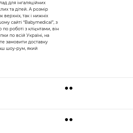
лад для інгаляційних
лих та дітей. А розмір
 верхніх, так і нижніх
ому сайті “Babymedical”, з
по роботі з клієнтами, він
и по всій Україні, на
ете замовити доставку
аш шоу-рум, який