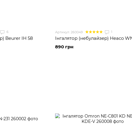
6
1
Артикул: 260049
) Beurer IH 58
Інгалятор (небулайзер) Heaco WN
890 грн