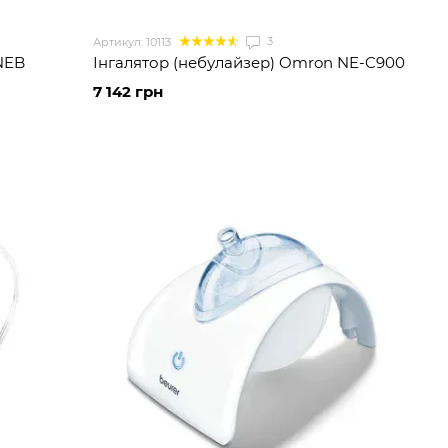
3
Артикул: 10113
 NEB
Інгалятор (небулайзер) Omron NE-C900
7 142 грн