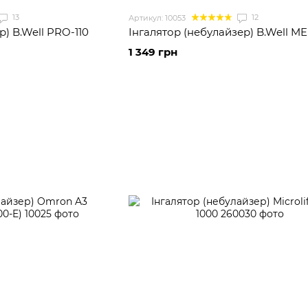
13
12
Артикул: 10053
р) B.Well PRO-110
Інгалятор (небулайзер) B.Well ME
1 349 грн