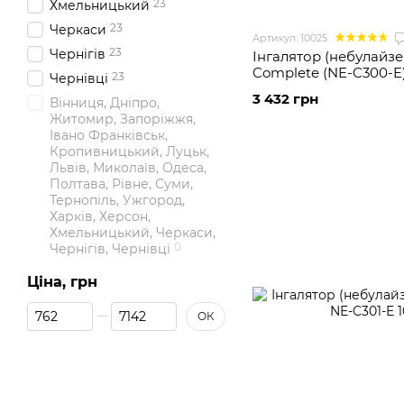
23
Хмельницький
23
Черкаси
Артикул: 10025
23
Чернігів
Інгалятор (небулайз
Complete (NE-C300-E
23
Чернівці
3 432 грн
Вінниця, Дніпро,
Житомир, Запоріжжя,
Івано Франківськ,
Кропивницький, Луцьк,
Львів, Миколаїв, Одеса,
Полтава, Рівне, Суми,
Тернопіль, Ужгород,
Харків, Херсон,
Хмельницький, Черкаси,
0
Чернігів, Чернівці
Ціна, грн
Від Ціна, грн
До Ціна, грн
ОК