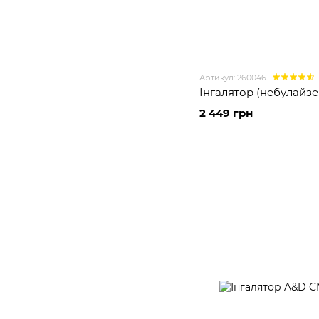
Артикул: 260046
Інгалятор (небулайзер
2 449 грн