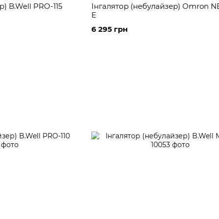
) B.Well PRO-115
Інгалятор (небулайзер) Omron N
Е
6 295 грн