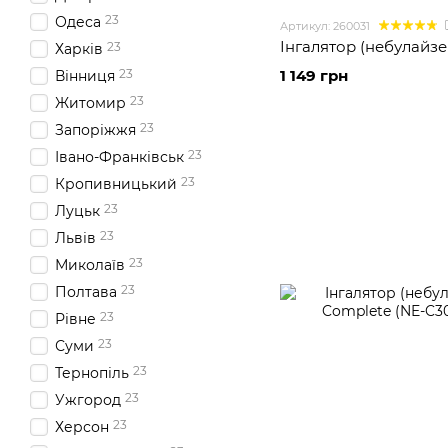
23
Одеса
Артикул: 260031
Інгалятор (небулайзе
23
Харків
1 149 грн
23
Вінниця
23
Житомир
23
Запоріжжя
23
Івано-Франківськ
23
Кропивницький
23
Луцьк
23
Львів
23
Миколаїв
23
Полтава
23
Рівне
23
Суми
23
Тернопіль
23
Ужгород
23
Херсон