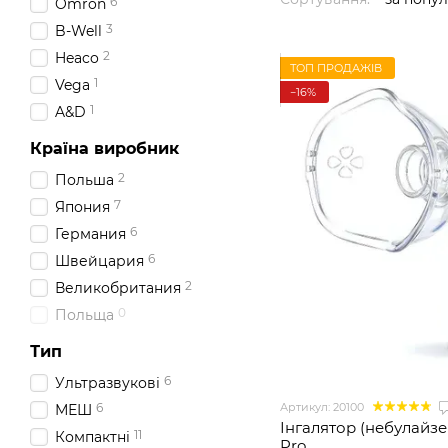
6
Omron
3
B-Well
2
Heaco
ТОП ПРОДАЖІВ
1
Vega
−16%
1
A&D
Країна виробник
2
Польша
7
Япония
6
Германия
6
Швейцария
2
Великобритания
0
Польща
Тип
6
Ультразвукові
Артикул: 20100
6
МЕШ
Інгалятор (небулайз
11
Компактні
Pro