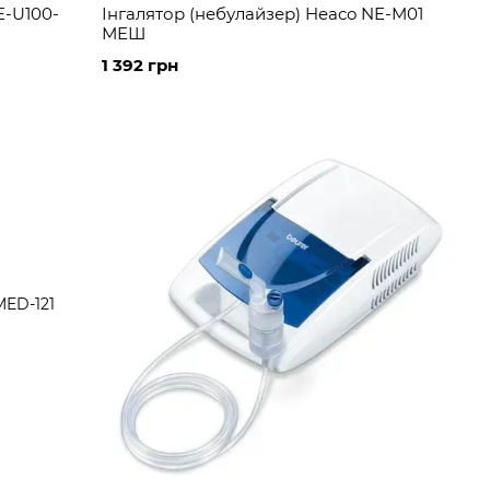
E-U100-
Інгалятор (небулайзер) Heaco NE-M01
МЕШ
1 392 грн