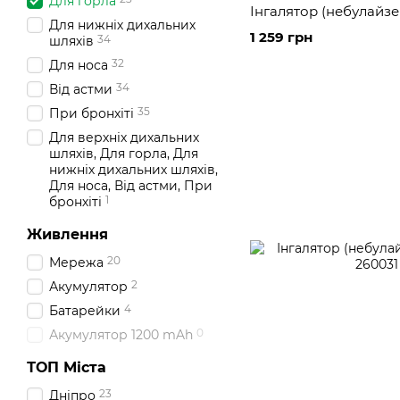
Для горла
Інгалятор (небулайзер
Для нижніх дихальних
1 259 грн
34
шляхів
32
Для носа
34
Від астми
35
При бронхіті
Для верхніх дихальних
шляхів, Для горла, Для
нижніх дихальних шляхів,
Для носа, Від астми, При
1
бронхіті
Живлення
20
Мережа
2
Акумулятор
4
Батарейки
0
Акумулятор 1200 mAh
ТОП Міста
23
Дніпро