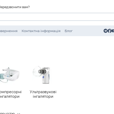
Передзвонити вам?
Повернення
Контактна інформація
Блог
омпресорні
Ультразвукові
інгалятори
інгалятори
лярністю