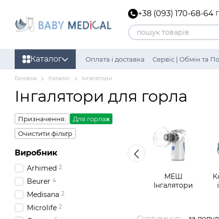
Перейти до основного контенту
+38 (093) 170-68-64
Каталог
Оплата і доставка
Сервіс | Обмін та 
Політика конфіденційності
Головна
Каталог
Інгалятори
Інгалятори для горла
Призначення:
Для горла
Очистити фільтр
Виробник
2
Arhimed
МЕШ
К
4
Beurer
Інгалятори
2
Medisana
2
Microlife
Сортування:
за попу