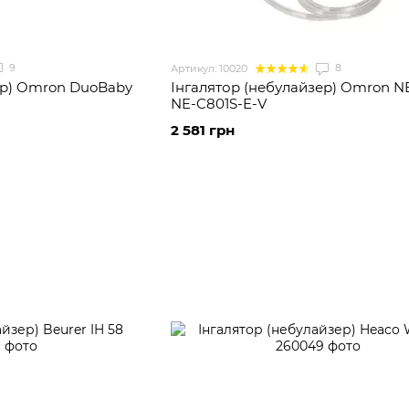
9
8
Артикул: 10020
ер) Omron DuoBaby
Інгалятор (небулайзер) Omron N
NE-C801S-E-V
2 581 грн