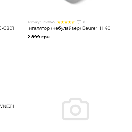
6
Артикул: 260045
E-C801
Інгалятор (небулайзер) Beurer IH 40
2 899 грн