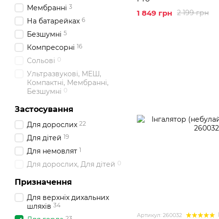
3
Мембранні
1 849 грн
2 199 грн
6
На батарейках
5
Безшумні
16
Компресорні
0
Сольові
Ультразвукові, МЕШ,
Компактні, Мембранні,
0
Безшумні
Застосування
22
Для дорослих
19
Для дітей
1
Для немовлят
0
Для дорослих, Для дітей
Призначення
Для верхніх дихальних
34
шляхів
Артикул: 260032
23