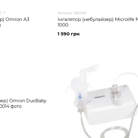
7
Артикул: 260030
ер) Omron A3
Інгалятор (небулайзер) Microlife
)
1000
1 590 грн