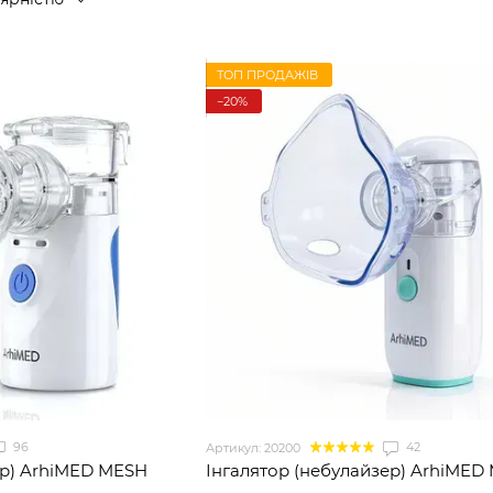
ТОП ПРОДАЖІВ
−20%
96
42
Артикул: 20200
ер) ArhiMED MESH
Інгалятор (небулайзер) ArhiMED