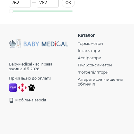
Від Ціна, грн
До Ціна, грн
1
Хмельницький
ОК
1
Черкаси
1
Чернігів
1
Чернівці
Вінниця, Дніпро,
Каталог
Житомир, Запоріжжя,
Термометри
Івано Франківськ,
Кропивницький, Луцьк,
Інгалятори
Львів, Миколаїв, Одеса,
Аспіратори
Полтава, Рівне, Суми,
BabyMedical - всі права
Пульсоксиметри
Тернопіль, Ужгород,
захищені © 2026
Харків, Херсон,
Фотоепілятори
Хмельницький, Черкаси,
Приймаємо до оплати
Апарати для чищення
0
Чернігів, Чернівці
обличчя
Мобільна версія