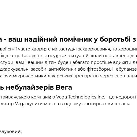
a - ваш надійний помічник у боротьбі 
ої сім'ї часто хворієте на застудні захворювання, то хорош
юджету. Також це стосується ситуацій, коли поставлено діагн
кстури, вам і вашим дітям буде набагато простіше вдихати л
дхаркувальні засоби, антибіотики або фітозбори. Небулайзе
хаючи мікрочастинки лікарських препаратів через спеціальну
ть небулайзерів Вега
тайванською компанією Vega Technologies Inc. - це недорогі 
алятор Vega купити можна в одному з чотирьох виконань:
звуковий;