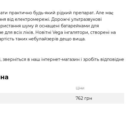
ти практично будь-який рідкий препарат. Але має
ення від електромережі. Дорожчі ультразвукові
користання шуму й оснащені батарейками для
для всіх ліків. Новітні Vega інгалятори, створені на
артість таких небулайзерів дещо вища.
зверніться в наш інтернет-магазин і зробіть відповідне
іна
Ціни
762 грн