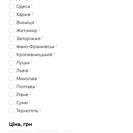
1
Одеса
1
Харків
1
Вінниця
1
Житомир
1
Запоріжжя
1
Івано-Франківськ
1
Кропивницький
1
Луцьк
1
Львів
1
Миколаїв
1
Полтава
1
Рівне
1
Суми
1
Тернопіль
1
Ужгород
Ціна, грн
1
Херсон