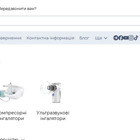
Передзвонити вам?
Повернення
Контактна інформація
Блог
Ще
)
омпресорні
Ультразвукові
інгалятори
інгалятори
лярністю