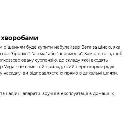
з хворобами
им рішенням буде купити небулайзер Вега за ціною, яка
оз "бронхіт", "астма" або "пневмонія". Замість того, щоб
егкозасвоювану суспензію, до складу якої входять
р Vega - це саме той прилад, який перетворює рідкі
 насадку, ви відправляєте їх прямо в дихальні шляхи.
та надійні апарати, зручні в експлуатації в домашніх