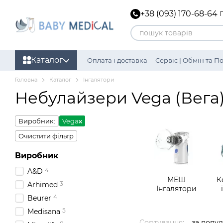
Перейти до основного контенту
+38 (093) 170-68-64
Каталог
Оплата і доставка
Сервіс | Обмін та 
Головна
Каталог
Інгалятори
Небулайзери Vega (Вега
Виробник:
Vega
Очистити фільтр
Виробник
4
A&D
МЕШ
К
3
Arhimed
Інгалятори
4
Beurer
5
Medisana
Сортування:
за попу