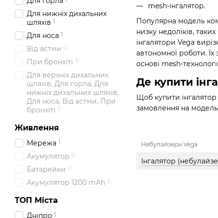
Для горла
mesh-інгалятор.
Для нижніх дихальних
Популярна модель ком
1
шляхів
низку недоліків, таки
1
Для носа
інгалятори Vega вирі
0
Від астми
автономної роботи. Їх 
0
При бронхіті
основі mesh-технологі
Для верхніх дихальних
Де купити інг
шляхів, Для горла, Для
нижніх дихальних шляхів,
Щоб купити інгалятор 
Для носа, Від астми, При
замовлення на модель,
0
бронхіті
Живлення
1
Мережа
Небулайзери Vega
0
Акумулятор
Інгалятор (небулайз
0
Батарейки
0
Акумулятор 1200 mAh
ТОП Міста
1
Дніпро