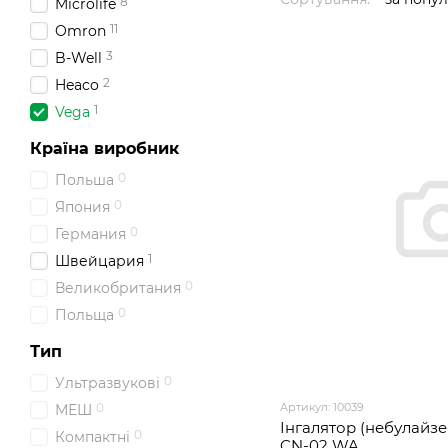
8
Microlife
11
Omron
3
B-Well
2
Heaco
1
Vega
Країна виробник
0
Польша
0
Япония
0
Германия
1
Швейцария
0
Великобритания
0
Польща
Тип
0
Ультразвукові
Артикул: 10039
0
МЕШ
Інгалятор (небулайзе
0
Компактні
CN-02 WA