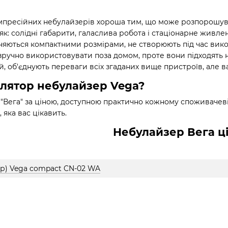
пресійних небулайзерів хороша тим, що може розпорошува
х як: солідні габарити, галаслива робота і стаціонарне живл
зняються компактними розмірами, не створюють під час ви
зручно використовувати поза домом, проте вони підходять не 
й, об'єднують переваги всіх згаданих вище пристроїв, але в
алятор небулайзер Vega?
"Вега" за ціною, доступною практично кожному споживачеві, 
 яка вас цікавить.
Небулайзер Вега ц
ер) Vega compact CN-02 WA