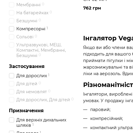
0
Мембранні
762 грн
0
На батарейках
0
Безшумні
1
Компресорні
0
Сольові
Інгалятор Veg
Ультразвукові, МЕШ,
Якщо ви або члени ваш
Компактні, Мембранні,
підходить для вашого б
0
Безшумні
приймати пігулки і мі
Застосування
жарознижувальні та ві
ліки на аерозоль. Вди
1
Для дорослих
0
Різноманітніс
Для дітей
0
Для немовлят
Інгалятори, вироблені 
0
Для дорослих, Для дітей
умовах. У продажу інг
паровий;
Призначення
компресійний;
Для верхніх дихальних
1
шляхів
компактний ультра
1