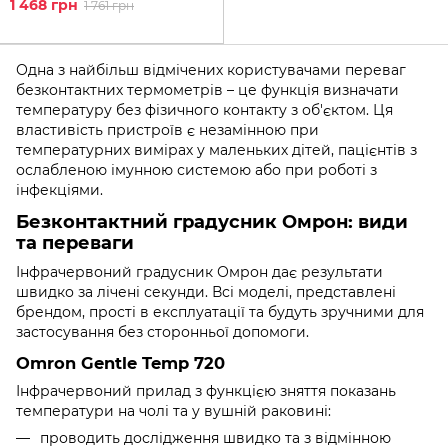
1 468 грн
1 761 грн
Одна з найбільш відмічених користувачами переваг
безконтактних термометрів – це функція визначати
температуру без фізичного контакту з об'єктом. Ця
властивість пристроїв є незамінною при
температурних вимірах у маленьких дітей, пацієнтів з
ослабленою імунною системою або при роботі з
інфекціями.
Безконтактний градусник Омрон: види
та переваги
Інфрачервоний градусник Омрон дає результати
швидко за лічені секунди. Всі моделі, представлені
брендом, прості в експлуатації та будуть зручними для
застосування без сторонньої допомоги.
Omron Gentle Temp 720
Інфрачервоний прилад з функцією зняття показань
температури на чолі та у вушній раковині:
проводить дослідження швидко та з відмінною