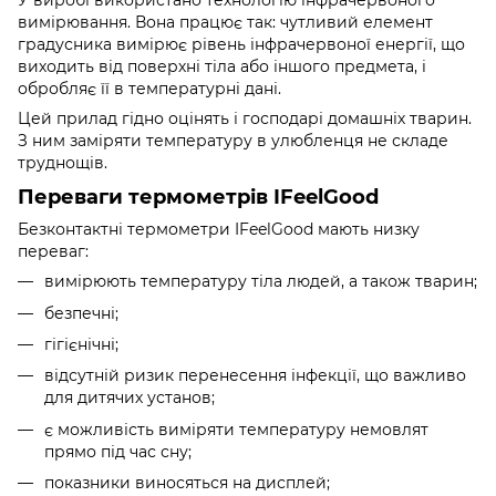
вимірювання. Вона працює так: чутливий елемент
градусника вимірює рівень інфрачервоної енергії, що
виходить від поверхні тіла або іншого предмета, і
обробляє її в температурні дані.
Цей прилад гідно оцінять і господарі домашніх тварин.
З ним заміряти температуру в улюбленця не складе
труднощів.
Переваги термометрів IFeelGood
Безконтактні термометри IFeelGood мають низку
переваг:
вимірюють температуру тіла людей, а також тварин;
безпечні;
гігієнічні;
відсутній ризик перенесення інфекції, що важливо
для дитячих установ;
є можливість виміряти температуру немовлят
прямо під час сну;
показники виносяться на дисплей;