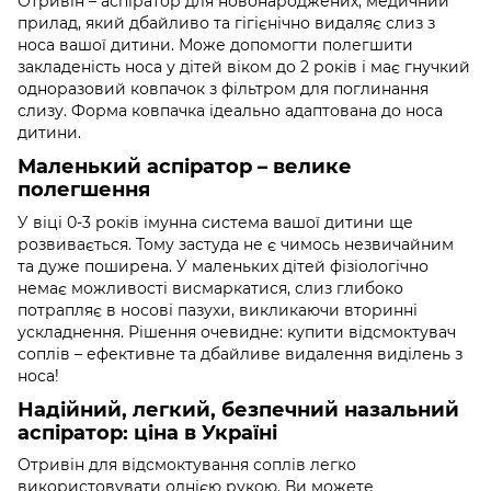
Отривін – аспіратор для новонароджених, медичний
прилад, який дбайливо та гігієнічно видаляє слиз з
носа вашої дитини. Може допомогти полегшити
закладеність носа у дітей віком до 2 років і має гнучкий
одноразовий ковпачок з фільтром для поглинання
слизу. Форма ковпачка ідеально адаптована до носа
дитини.
Маленький аспіратор – велике
полегшення
У віці 0-3 років імунна система вашої дитини ще
розвивається. Тому застуда не є чимось незвичайним
та дуже поширена. У маленьких дітей фізіологічно
немає можливості висмаркатися, слиз глибоко
потрапляє в носові пазухи, викликаючи вторинні
ускладнення. Рішення очевидне: купити відсмоктувач
соплів – ефективне та дбайливе видалення виділень з
носа!
Надійний, легкий, безпечний назальний
аспіратор: ціна в Україні
Отривін для відсмоктування соплів легко
використовувати однією рукою. Ви можете