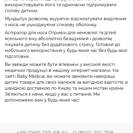
використовувати його та одночасно підтримувати
голову дитини.
Мундштук дозволяє акуратно відсмоктувати виділення
з носа, не ушкоджуючи слизову оболонку.
Аспіратор для носа Отривін для немовлят та дітей
ясельного віку абсолютно безшумний і дозволяє
лікувати дитину без додаткового стресу. Готовий до
мобільного використання у будь-який час без будь-якої
підготовки.
Ви завжди можете бути впевнені у високій якості
медичної продукції в нашому інтернет-магазині. На
сайті Baby Medical, ви можете замовити найкращі
дитячі товари для своїх малюків за вигідною вартістю зі
швидкою доставкою по Києву та іншим містам країни.
Зв'яжіться з нами, якщо у вас є питання. Ми
допоможемо вам у будь-який час!
+38 (093) 170-68-64
0 (800) 210-758