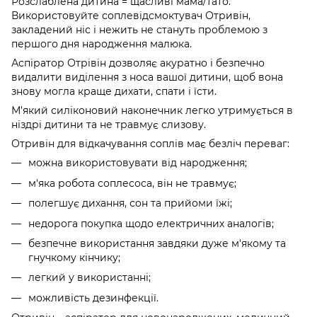
Розслаблена дитина = щасливі мама/тато.
Використовуйте соплевідсмоктувач Отривін,
закладений ніс і нежить не стануть проблемою з
першого дня народження малюка.
Аспіратор Отрівін дозволяє акуратно і безпечно
видалити виділення з носа вашої дитини, щоб вона
знову могла краще дихати, спати і їсти.
М'який силіконовий наконечник легко утримується в
ніздрі дитини та не травмує слизову.
Отривін для відкачування соплів має безліч переваг:
можна використовувати від народження;
м'яка робота соплесоса, він не травмує;
полегшує дихання, сон та прийоми їжі;
недорога покупка щодо електричних аналогів;
безпечне використання завдяки дуже м'якому та
гнучкому кінчику;
легкий у використанні;
можливість дезинфекції.