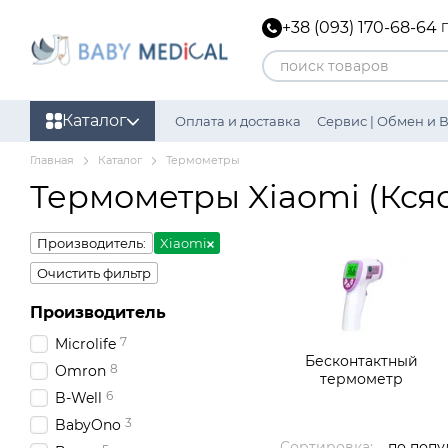
Перейти к основному контенту
+38 (093) 170-68-64
Каталог
Оплата и доставка
Сервис | Обмен и 
Главная
Каталог
Термометры
Термометры Xiaomi (Кся
Производитель:
Xiaomi
Очистить фильтр
Производитель
7
Microlife
Бесконтактный
8
Omron
термометр
6
B-Well
3
BabyOno
Сортировка:
по попу