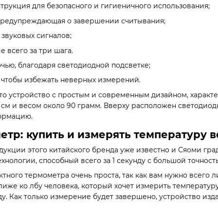
струкция для безопасного и гигиеничного использования;
 предупреждающая о завершении считывания;
звуковых сигналов;
 всего за три шага.
очью, благодаря светодиодной подсветке;
, чтобы избежать неверных измерений.
о устройство с простым и современным дизайном, характерн
,9 см и весом около 90 грамм. Вверху расположен светод
ормацию.
етр: купить и измерять температуру вс
дукции этого китайского бренда уже известно и Сяоми гра
хнологии, способный всего за 1 секунду с большой точностью
ктного термометра очень проста, так как вам нужно всего 
лиже ко лбу человека, который хочет измерить температуру
нду. Как только измерение будет завершено, устройство из