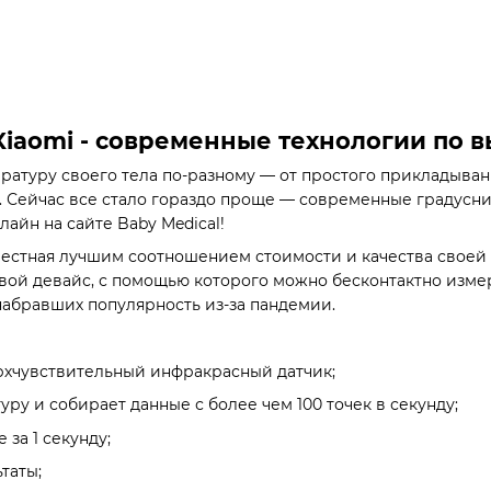
Xiaomi - современные технологии по 
атуру своего тела по-разному — от простого прикладывани
а. Сейчас все стало гораздо проще — современные градусни
лайн на сайте Baby Medical!
звестная лучшим соотношением стоимости и качества свое
й девайс, с помощью которого можно бесконтактно измери
набравших популярность из-за пандемии.
рхчувствительный инфракрасный датчик;
ру и собирает данные с более чем 100 точек в секунду;
 за 1 секунду;
таты;