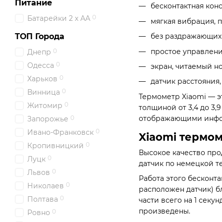
Питание
бесконтактная кон
0
Батарейки 2 х АА
мягкая вибрация,
ТОП Города
без раздражающих 
простое управление
0
Днепр
0
Одесса
экран, читаемый н
0
Харьков
датчик расстояния
0
Винница
Термометр Xiaomi — эт
0
Житомир
толщиной от 3,4 до 3
отображающими инф
0
Запорожье
0
Ивано-Франковск
Xiaomi термом
0
Кропивницкий
Высокое качество про
0
Луцк
датчик по немецкой те
0
Львов
Работа этого бесконта
0
Николаев
расположен датчик) б
0
Полтава
части всего на 1 секу
произведены.
0
Ровно