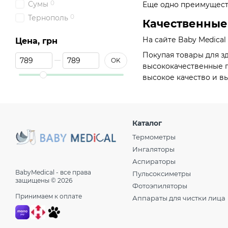
0
Сумы
Еще одно преимуществ
0
Тернополь
Качественные 
0
Ужгород
На сайте Baby Medica
Цена, грн
0
Херсон
Покупая товары для зд
От Цена, грн
До Цена, грн
0
Хмельницкий
OK
высококачественные п
0
Черкасы
высокое качество и в
0
Чернигов
0
Черновцы
Каталог
Термометры
Ингаляторы
Аспираторы
BabyMedical - все права
Пульсоксиметры
защищены © 2026
Фотоэпиляторы
Принимаем к оплате
Аппараты для чистки лица