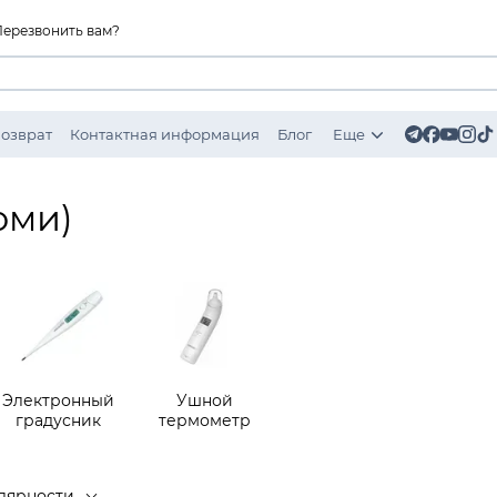
Перезвонить вам?
Возврат
Контактная информация
Блог
Еще
оми)
Электронный
Ушной
градусник
термометр
лярности