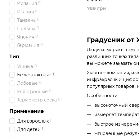
0
Испания
789 грн
0
Италия
0
Тайвань
0
Польша
0
Япония
Градусник от 
0
Германия
Люди измеряют темпер
различных точках тел
Тип
вы можете заказать он
0
Ушные
Xiaomi – компания, и
1
Безконтактные
инфракрасный цифрово
0
Лобовые
популярных товаров, 
0
Електронные
Особенности:
0
Термометр соска
высокоточный све
Применение
измеряет температу
1
Для взрослых
быстрое измерение
1
Для детей
мгновенные резуль