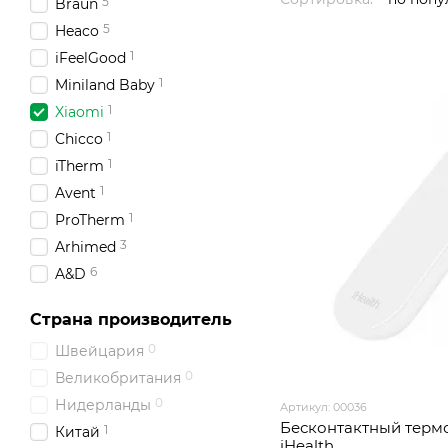
5
Braun
5
Heaco
1
iFeelGood
1
Miniland Baby
1
Xiaomi
1
Chicco
1
iTherm
1
Avent
1
ProTherm
3
Arhimed
6
A&D
14
Beurer
Страна производитель
7
Medisana
0
Швейцария
0
Великобритания
0
Нидерланды
Артикул: 00036
Бесконтактный терм
1
Китай
iHealth