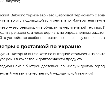
ик Babyono;
еский Babyono термометр - это цифровой термометр с во
у тела во рту, подмышкой или ректально. Измеритель тем
етр — это революция в области измерительной техники. 
вводить ректально, а лишь держать на определенном расст
 Это устройство особенно практично, поскольку оно очень 
етры с доставкой по Украине
 купить который вы можете по выгодной стоимости на сайте
 уверены в качестве и долговечности продукта.
ыгодной цене с быстрой доставкой по Киеву и другим город
адежный магазин качественной медицинской техники!