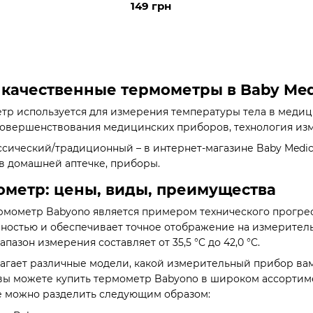
149 грн
качественные термометры в Baby Med
р используется для измерения температуры тела в медици
 совершенствования медицинских приборов, технология из
сический/традиционный – в интернет-магазине Baby Medic
в домашней аптечке, приборы.
ометр: цены, виды, преимущества
мометр Babyono является примером технического прогресс
чностью и обеспечивает точное отображение на измеритель
апазон измерения составляет от 35,5 °C до 42,0 °C.
гает различные модели, какой измерительный прибор вам
 вы можете купить термометр Babyono в широком ассортим
е можно разделить следующим образом: