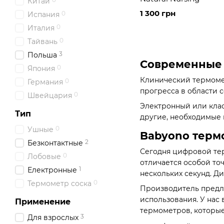
Китай
1 300 грн
0
Испания
0
Италия
0
Тайвань
3
Польша
Современные 
0
Япония
Клинический термомет
0
Германия
прогресса в области
0
Швейцария
Электронный или клас
Тип
другие, необходимые 
0
Ушные
Babyono терм
2
Безконтактные
Сегодня цифровой тер
0
Лобовые
отличается особой то
1
Електронные
нескольких секунд. Ди
0
Термометр соска
Производитель предла
использования. У нас
Применение
термометров, которы
3
Для взрослых