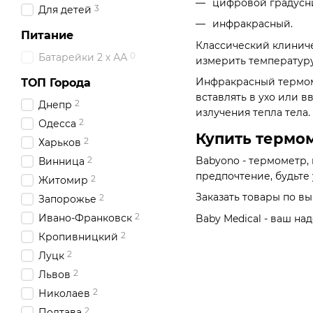
цифровой градусн
3
Для детей
инфракрасный.
Питание
Классический клинич
0
Батарейки 2 х АА
измерить температур
Инфракрасный термом
ТОП Города
вставлять в ухо или 
2
Днепр
излучения тепла тела.
2
Одесса
Купить термом
2
Харьков
2
Babyono - термометр,
Винница
предпочтение, будьте
2
Житомир
Заказать товары по в
2
Запорожье
2
Ивано-Франковск
Baby Medical - ваш н
2
Кропивницкий
2
Луцк
2
Львов
2
Николаев
2
Полтава