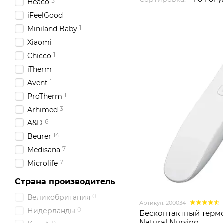
5
Heaco
1
iFeelGood
1
Miniland Baby
1
Xiaomi
1
Chicco
1
iTherm
1
Avent
1
ProTherm
3
Arhimed
6
A&D
14
Beurer
7
Medisana
7
Microlife
Страна производитель
0
Великобритания
Артикул: 200034
0
Нидерланды
Бесконтактный терм
Natural Nursing
0