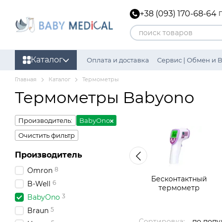
Перейти к основному контенту
+38 (093) 170-68-64
Каталог
Оплата и доставка
Сервис | Обмен и 
Политика конфиденциальности
Главная
Каталог
Термометры
Термометры Babyono
Производитель:
BabyOno
Очистить фильтр
Производитель
8
Omron
Бесконтактный
6
B-Well
термометр
3
BabyOno
5
Braun
Сортировка:
по попу