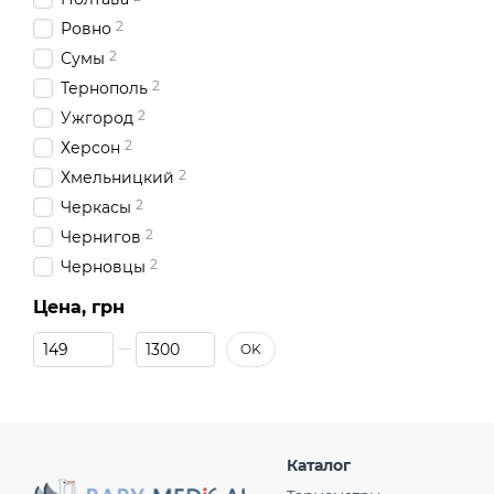
2
Ровно
2
Сумы
2
Тернополь
2
Ужгород
2
Херсон
2
Хмельницкий
2
Черкасы
2
Чернигов
2
Черновцы
Цена, грн
От Цена, грн
До Цена, грн
OK
Каталог