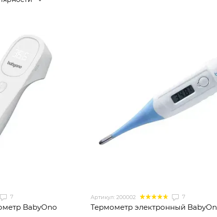
7
7
Артикул: 200002
ометр BabyOno
Термометр электронный BabyOno