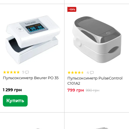
−19%
9
4
Пульсоксиметр Beurer PO 35
Пульсоксиметр PulseControl
C101A2
1 299 грн
799 грн
990 грн
Купить