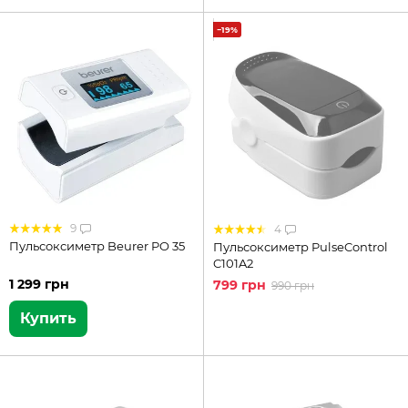
−19%
9
4
Пульсоксиметр Beurer PO 35
Пульсоксиметр PulseControl
C101A2
1 299 грн
799 грн
990 грн
Купить