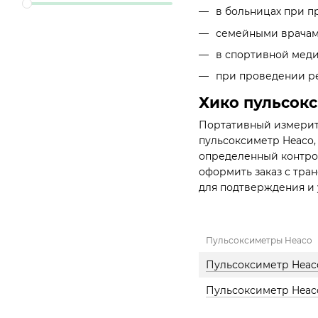
Черкасы
в больницах при п
2
Чернигов
семейными врачами
2
Черновцы
в спортивной мед
при проведении р
Хико пульсокс
Портативный измерите
пульсоксиметр Heaco,
определенный контрол
оформить заказ с тра
для подтверждения и 
Пульсоксиметры Heaco
Пульсоксиметр Hea
Пульсоксиметр Heac