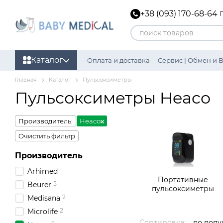
Перейти к основному контенту
+38 (093) 170-68-64
Каталог
Оплата и доставка
Сервис | Обмен и 
Главная
Каталог
Пульсоксиметры
Пульсоксиметры Heaco
Производитель:
Heaco
Очистить фильтр
Производитель
1
Arhimed
Портативные
5
Beurer
пульсоксиметры
2
Medisana
2
Microlife
Сортировка:
по попу