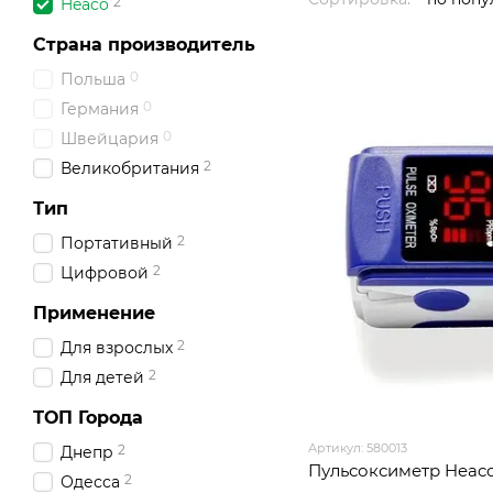
2
Heaco
Страна производитель
0
Польша
0
Германия
0
Швейцария
2
Великобритания
Тип
2
Портативный
2
Цифровой
Применение
2
Для взрослых
2
Для детей
ТОП Города
Артикул: 580013
2
Днепр
Пульсоксиметр Heac
2
Одесса