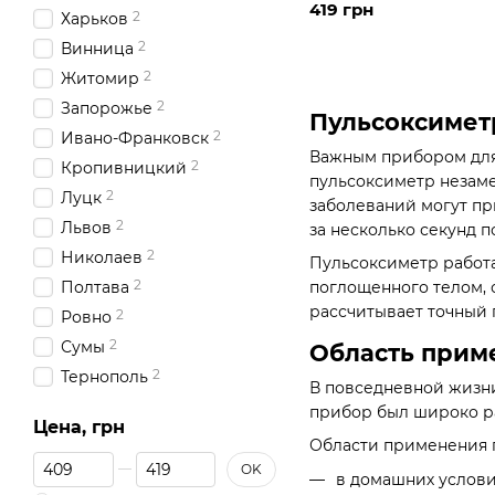
419 грн
2
Харьков
2
Винница
2
Житомир
2
Запорожье
Пульсоксимет
2
Ивано-Франковск
Важным прибором для 
2
Кропивницкий
пульсоксиметр незаме
2
Луцк
заболеваний могут пр
2
Львов
за несколько секунд 
2
Николаев
Пульсоксиметр работа
2
Полтава
поглощенного телом, 
рассчитывает точный 
2
Ровно
2
Сумы
Область прим
2
Тернополь
В повседневной жизн
2
Ужгород
прибор был широко ра
Цена, грн
2
Херсон
Области применения 
От Цена, грн
До Цена, грн
2
Хмельницкий
OK
в домашних услови
2