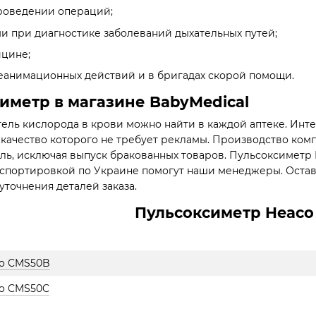
роведении операций;
 при диагностике заболеваний дыхательных путей;
ицине;
еанимационных действий и в бригадах скорой помощи.
иметр в магазине BabyMedical
ль кислорода в крови можно найти в каждой аптеке. Инте
 качество которого не требует рекламы. Производство ком
ь, исключая выпуск бракованных товаров. Пульсоксиметр 
нспортировкой по Украине помогут наши менеджеры. Оставь
уточнения деталей заказа.
Пульсоксиметр Heaco
co CMS50B
o CMS50C