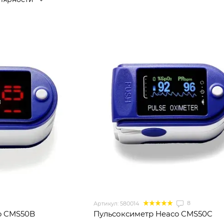
8
Артикул: 580014
o CMS50B
Пульсоксиметр Heaco CMS50C