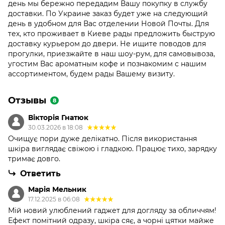
день мы бережно передадим Вашу покупку в службу
доставки. По Украине заказ будет уже на следующий
день в удобном для Вас отделении Новой Почты. Для
тех, кто проживает в Киеве рады предложить быструю
доставку курьером до двери. Не ищите поводов для
прогулки, приезжайте в наш шоу-рум, для самовывоза,
угостим Вас ароматным кофе и познакомим с нашим
ассортиментом, будем рады Вашему визиту.
Отзывы
8
Вікторія Гнатюк
30.03.2026 в 18:08
Очищує пори дуже делікатно. Після використання
шкіра виглядає свіжою і гладкою. Працює тихо, зарядку
тримає довго.
Ответить
Марія Мельник
17.12.2025 в 06:08
Мій новий улюблений гаджет для догляду за обличчям!
Ефект помітний одразу, шкіра сяє, а чорні цятки майже