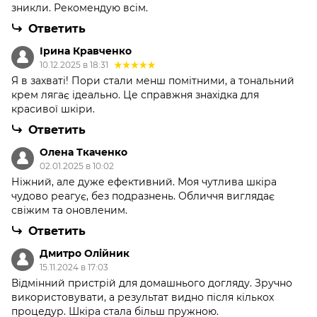
зникли. Рекомендую всім.
Ответить
Ірина Кравченко
10.12.2025 в 18:31
Я в захваті! Пори стали менш помітними, а тональний
крем лягає ідеально. Це справжня знахідка для
красивої шкіри.
Ответить
Олена Ткаченко
02.01.2025 в 10:02
Ніжний, але дуже ефективний. Моя чутлива шкіра
чудово реагує, без подразнень. Обличчя виглядає
свіжим та оновленим.
Ответить
Дмитро Олійник
15.11.2024 в 17:03
Відмінний пристрій для домашнього догляду. Зручно
використовувати, а результат видно після кількох
процедур. Шкіра стала більш пружною.