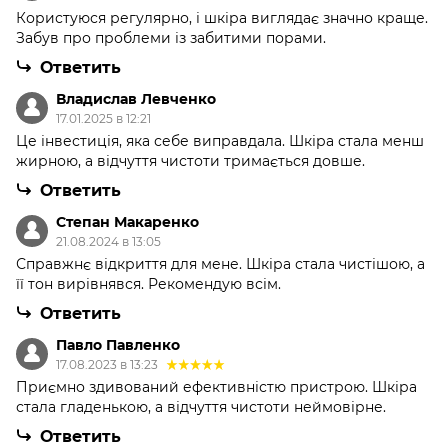
Користуюся регулярно, і шкіра виглядає значно краще.
Забув про проблеми із забитими порами.
Ответить
Владислав Левченко
17.01.2025 в 12:21
Це інвестиція, яка себе виправдала. Шкіра стала менш
жирною, а відчуття чистоти тримається довше.
Ответить
Степан Макаренко
21.08.2024 в 13:05
Справжнє відкриття для мене. Шкіра стала чистішою, а
її тон вирівнявся. Рекомендую всім.
Ответить
Павло Павленко
17.08.2023 в 13:23
Приємно здивований ефективністю пристрою. Шкіра
стала гладенькою, а відчуття чистоти неймовірне.
Ответить