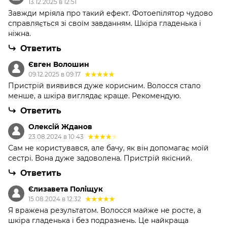
13.12.2025 в 12:51
Завжди мріяла про такий ефект. Фотоепілятор чудово
справляється зі своїм завданням. Шкіра гладенька і
ніжна.
Ответить
Євген Волошин
09.12.2025 в 09:17
Пристрій виявився дуже корисним. Волосся стало
менше, а шкіра виглядає краще. Рекомендую.
Ответить
Олексій Жданов
23.08.2024 в 10:43
Сам не користувався, але бачу, як він допомагає моїй
сестрі. Вона дуже задоволена. Пристрій якісний.
Ответить
Єлизавета Поліщук
15.08.2024 в 12:32
Я вражена результатом. Волосся майже не росте, а
шкіра гладенька і без подразнень. Це найкраща