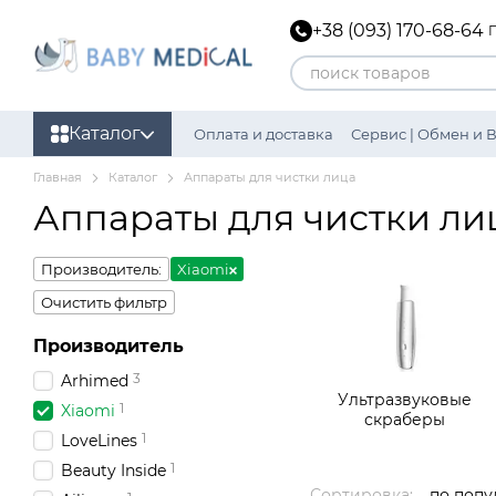
Перейти к основному контенту
+38 (093) 170-68-64
Каталог
Оплата и доставка
Сервис | Обмен и 
Главная
Каталог
Аппараты для чистки лица
Аппараты для чистки ли
Производитель:
Xiaomi
Очистить фильтр
Производитель
3
Arhimed
Ультразвуковые
1
Xiaomi
скраберы
1
LoveLines
1
Beauty Inside
Сортировка:
по попу