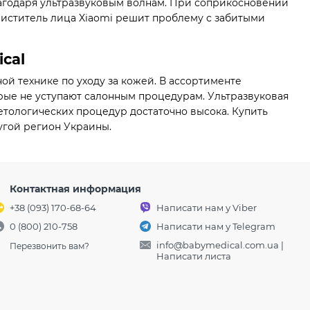
лагодаря ультразвуковым волнам. При соприкосновении
чиститель лица Xiaomi решит проблему с забитыми
cal
й технике по уходу за кожей. В ассортименте
рые не уступают салонным процедурам. Ультразвуковая
етологических процедур достаточно высока. Купить
угой регион Украины.
Контактная информация
+38 (093) 170-68-64
Написати нам у Viber
0 (800) 210-758
Написати нам у Telegram
info@babymedical.com.ua
|
Перезвонить вам?
Написати листа