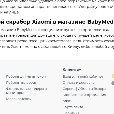
ица Xiaomi идеально удаляет любое загрязнение на коже б
им средством аппарат вспенивает его. Ультразвуковой о
и на лице.
й скрабер Xiaomi в магазине BabyMedi
магазин BabyMedical специализируется на профессионально
разные товары для домашнего ухода по лучшей цене, кото
озволяет реже посещать косметолога, ведь стоимость косм
итель Xiaomi можно с доставкой по Киеву, либо в любой др
Клиентам
Роботы для мытья окон
Вход в личный кабинет
Роботы пылесосы
Оплата и доставка
Фетальные допплеры и
Сервис | Обмен и Возврат
мониторы
Контактная информация
Молокоотсосы
Блог
Карта сайта
Политика