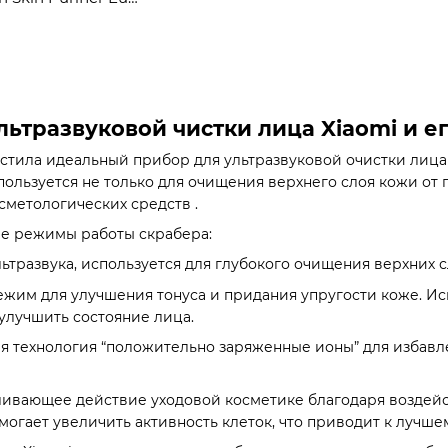
льтразвуковой чистки лица Xiaomi и е
стила идеальный прибор для ультразвуковой очистки лица
ользуется не только для очищения верхнего слоя кожи от 
сметологических средств .
е режимы работы скрабера:
ьтразвука, используется для глубокого очищения верхних 
жим для улучшения тонуса и придания упругости коже. Исп
улучшить состояние лица.
я технология “положительно заряженные ионы” для избав
ливающее действие уходовой косметике благодаря воздей
могает увеличить активность клеток, что приводит к лучш