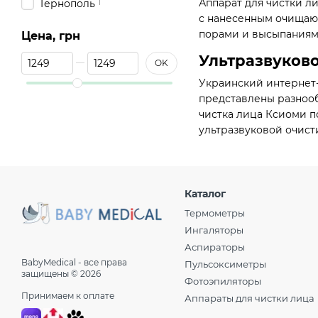
1
Аппарат для чистки л
Тернополь
с нанесенным очищающ
1
Ужгород
порами и высыпаниям
Цена, грн
1
Херсон
От Цена, грн
До Цена, грн
Ультразвуково
1
Хмельницкий
OK
1
Черкасы
Украинский интернет-
1
представлены разнооб
Чернигов
чистка лица Ксиоми п
1
Черновцы
ультразвуковой очист
Каталог
Термометры
Ингаляторы
Аспираторы
BabyMedical - все права
Пульсоксиметры
защищены © 2026
Фотоэпиляторы
Принимаем к оплате
Аппараты для чистки лица