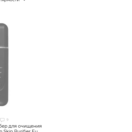
9
абер для очищения
 Skin Purifier Eu