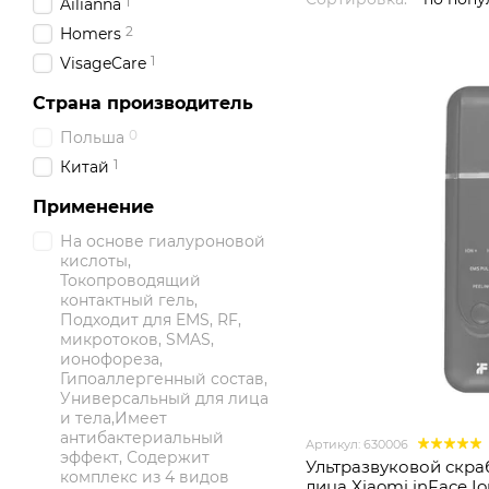
1
Ailianna
2
Homers
1
VisageCare
Страна производитель
0
Польша
1
Китай
Применение
На основе гиалуроновой
кислоты,
Токопроводящий
контактный гель,
Подходит для EMS, RF,
микротоков, SMAS,
ионофореза,
Гипоаллергенный состав,
Универсальный для лица
и тела,Имеет
антибактериальный
Артикул: 630006
эффект, Содержит
Ультразвуковой скр
комплекс из 4 видов
лица Xiaomi inFace Ion