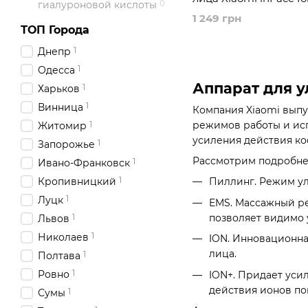
0
гиалуроновой кислоты
Black
1 249 грн
ТОП Города
1
Днепр
1
Одесса
Аппарат для у
1
Харьков
1
Винница
Компания Xiaomi выпу
режимов работы и исп
1
Житомир
усиления действия ко
1
Запорожье
Рассмотрим подробне
1
Ивано-Франковск
1
Кропивницкий
Пиллинг. Режим ул
1
Луцк
EMS. Массажный ре
позволяет видимо 
1
Львов
1
Николаев
ION. Инновационна
лица.
1
Полтава
1
Ровно
ION+. Придает уси
действия ионов по
1
Сумы