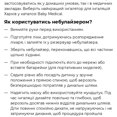
застосовуватись як у домашніх умовах, так і в медичних
закладах. Виберіть найкращий інгалятор для інгаляцій
Харків у каталозі Baby Medical.
Як користуватись небулайзером?
Вимийте руки перед використанням.
Підготуйте ліки, дотримуючись розпорядження
лікаря, і залийте їх у резервуар небулайзера.
Зберіть небулайзер, переконавшись, що всі частини
щільно з'єднані.
При необхідності підключіть його до мережі або
вставте батарейки (для портативних моделей).
Сядьте рівно або посадіть дитину у зручне
положення з прямою спиною, щоб аерозоль
безперешкодно потрапляв у дихальні шляхи.
Надягніть маску або використовуйте мундштук. Під
час інгаляції дихайте повільно та глибоко, щоб
аерозоль досягав нижніх відділів дихальних шляхів.
Діти повинні спокійно дихати, не напружуючись і не
затримуючи дихання, щоб процедура пройшла