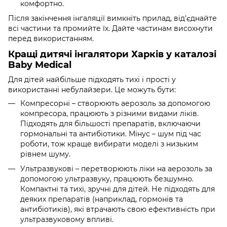
комфортно.
Після закінчення інгаляції вимкніть прилад, від'єднайте
всі частини та промийте їх. Дайте частинам висохнути
перед використанням.
Кращі дитячі інгалятори Харків у каталозі
Baby Medical
Для дітей найбільше підходять тихі і прості у
використанні небулайзери. Це можуть бути:
Компресорні – створюють аерозоль за допомогою
компресора, працюють з різними видами ліків.
Підходять для більшості препаратів, включаючи
гормональні та антибіотики. Мінус – шум під час
роботи, тож краще вибирати моделі з низьким
рівнем шуму.
Ультразвукові – перетворюють ліки на аерозоль за
допомогою ультразвуку, працюють безшумно.
Компактні та тихі, зручні для дітей. Не підходять для
деяких препаратів (наприклад, гормонів та
антибіотиків), які втрачають свою ефективність при
ультразвуковому впливі.