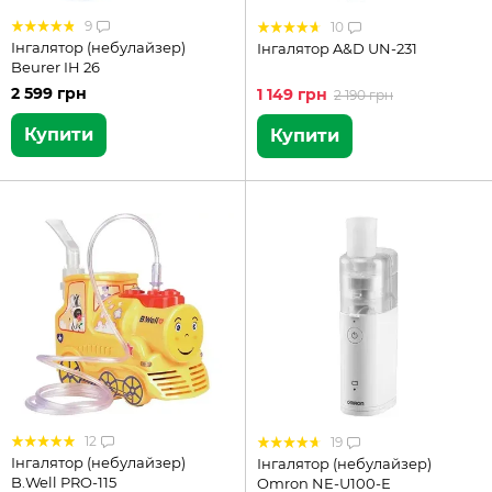
9
10
Інгалятор (небулайзер)
Інгалятор A&D UN-231
Beurer IH 26
2 599 грн
1 149 грн
2 190 грн
Купити
Купити
12
19
Інгалятор (небулайзер)
Інгалятор (небулайзер)
B.Well PRO-115
Omron NE-U100-Е