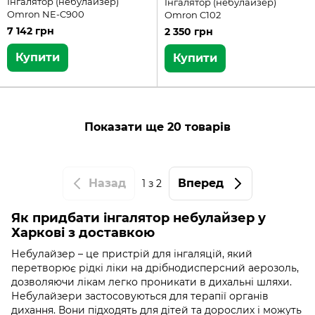
Інгалятор (небулайзер)
Інгалятор (небулайзер)
Omron NE-C900
Omron C102
7 142 грн
2 350 грн
Купити
Купити
Показати ще 20 товарів
Назад
Вперед
1
з 2
Як придбати інгалятор небулайзер у
Харкові з доставкою
Небулайзер – це пристрій для інгаляцій, який
перетворює рідкі ліки на дрібнодисперсний аерозоль,
дозволяючи лікам легко проникати в дихальні шляхи.
Небулайзери застосовуються для терапії органів
дихання. Вони підходять для дітей та дорослих і можуть