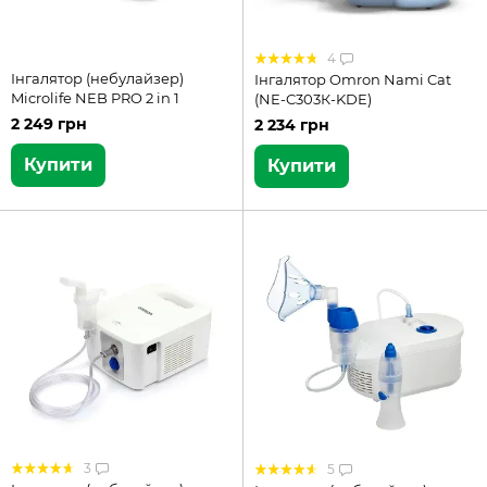
4
Інгалятор (небулайзер)
Інгалятор Omron Nami Cat
Microlife NEB PRO 2 in 1
(NE-C303К-KDE)
2 249 грн
2 234 грн
Купити
Купити
3
5