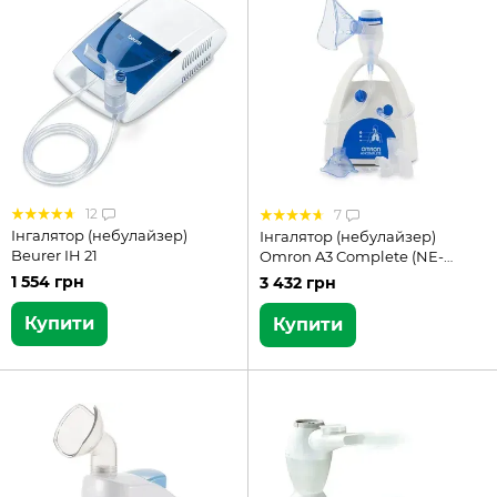
12
7
Інгалятор (небулайзер)
Інгалятор (небулайзер)
Beurer IH 21
Omron A3 Complete (NE-
C300-E)
1 554 грн
3 432 грн
Купити
Купити