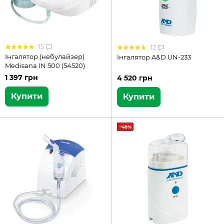
15
12
Інгалятор (небулайзер)
Інгалятор A&D UN-233
Medisana IN 500 (54520)
1 397 грн
4 520 грн
Купити
Купити
−48%