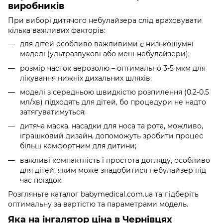
виробників
При виборі дитячого небулайзера слід враховувати
кілька важливих факторів:
для дітей особливо важливими є низькошумні
моделі (ультразвукові або меш-небулайзери);
розмір часток аерозолю – оптимально 3-5 мкм для
лікування нижніх дихальних шляхів;
моделі з середньою швидкістю розпилення (0.2-0.5
мл/хв) підходять для дітей, бо процедури не надто
затягуватимуться;
дитяча маска, насадки для носа та рота, можливо,
іграшковий дизайн, допоможуть зробити процес
більш комфортним для дитини;
важливі компактність і простота догляду, особливо
для дітей, яким може знадобитися небулайзер під
час поїздок.
Розгляньте каталог babymedical.com.ua та підберіть
оптимальну за вартістю та параметрами модель.
Яка на інгалятор ціна в Чернівцях