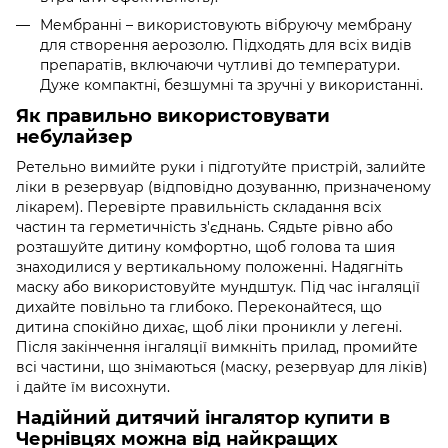
Мембранні – використовують вібруючу мембрану
для створення аерозолю. Підходять для всіх видів
препаратів, включаючи чутливі до температури.
Дуже компактні, безшумні та зручні у використанні.
Як правильно використовувати
небулайзер
Ретельно вимийте руки і підготуйте пристрій, залийте
ліки в резервуар (відповідно дозуванню, призначеному
лікарем). Перевірте правильність складання всіх
частин та герметичність з'єднань. Сядьте рівно або
розташуйте дитину комфортно, щоб голова та шия
знаходилися у вертикальному положенні. Надягніть
маску або використовуйте мундштук. Під час інгаляції
дихайте повільно та глибоко. Переконайтеся, що
дитина спокійно дихає, щоб ліки проникли у легені.
Після закінчення інгаляції вимкніть прилад, промийте
всі частини, що знімаються (маску, резервуар для ліків)
і дайте їм висохнути.
Надійний дитячий інгалятор купити в
Чернівцях можна від найкращих