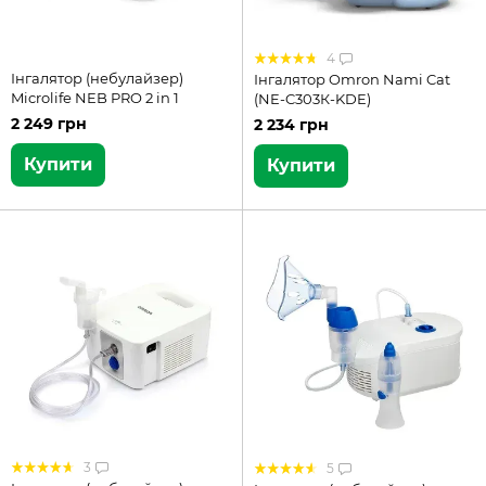
4
Інгалятор (небулайзер)
Інгалятор Omron Nami Cat
Microlife NEB PRO 2 in 1
(NE-C303К-KDE)
2 249 грн
2 234 грн
Купити
Купити
3
5