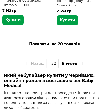
Інгалятор (небулайзер)
Інгалятор (небулайзер)
Omron NE-C900
Omron C102
7 142 грн
2 350 грн
Купити
Купити
Показати ще 20 товарів
Назад
Вперед
1
з 2
Який небулайзер купити у Чернівцях:
онлайн продаж з доставкою від Baby
Medical
Інгалятор – це пристрій для проведення інгаляцій,
який розпорошує ліки, допомагаючи їм проникати в
передні дихальні шляхи для лікування захворювань
дихальної системи.