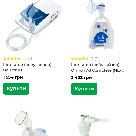
12
7
Інгалятор (небулайзер)
Інгалятор (небулайзер)
Beurer IH 21
Omron A3 Complete (NE-
C300-E)
1 554 грн
3 432 грн
Купити
Купити