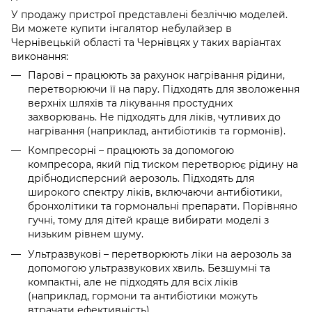
У продажу пристрої представлені безліччю моделей.
Ви можете купити інгалятор небулайзер в
Чернівецькій області та Чернівцях у таких варіантах
виконання:
Парові – працюють за рахунок нагрівання рідини,
перетворюючи її на пару. Підходять для зволоження
верхніх шляхів та лікування простудних
захворювань. Не підходять для ліків, чутливих до
нагрівання (наприклад, антибіотиків та гормонів).
Компресорні – працюють за допомогою
компресора, який під тиском перетворює рідину на
дрібнодисперсний аерозоль. Підходять для
широкого спектру ліків, включаючи антибіотики,
бронхолітики та гормональні препарати. Порівняно
гучні, тому для дітей краще вибирати моделі з
низьким рівнем шуму.
Ультразвукові – перетворюють ліки на аерозоль за
допомогою ультразвукових хвиль. Безшумні та
компактні, але не підходять для всіх ліків
(наприклад, гормони та антибіотики можуть
втрачати ефективність).