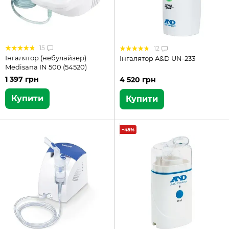
15
12
Інгалятор (небулайзер)
Інгалятор A&D UN-233
Medisana IN 500 (54520)
1 397 грн
4 520 грн
Купити
Купити
−48%