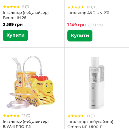
9
10
Інгалятор (небулайзер)
Інгалятор A&D UN-231
Beurer IH 26
2 599 грн
1 149 грн
2 190 грн
Купити
Купити
12
19
Інгалятор (небулайзер)
Інгалятор (небулайзер)
B.Well PRO-115
Omron NE-U100-Е