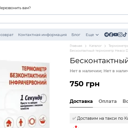
Перезвонить вам?
Возврат
Контактная информация
Блог
Еще
Главная
Каталог
Термометр
Бесконтактный термометр Heaco D
Бесконтактный
Нет в наличии; Нет в нали
750 грн
Доставка
Оплата
В
✅ Доставим на такси
по К