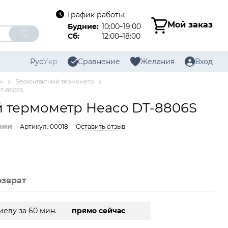
График работы:
Мой заказ
Будние:
10:00–19:00
Сб:
12:00–18:00
Рус
Укр
Сравнение
Желания
Вход
ы
Бесконтактный термометр
T-8806S
 термометр Heaco DT-8806S
чии
Артикул: 00018
Оставить отзыв
озврат
иеву за 60 мин.
прямо сейчас